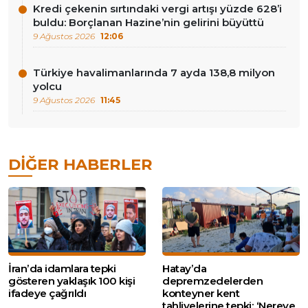
Kredi çekenin sırtındaki vergi artışı yüzde 628’i
buldu: Borçlanan Hazine’nin gelirini büyüttü
9 Ağustos 2026
12:06
Türkiye havalimanlarında 7 ayda 138,8 milyon
yolcu
9 Ağustos 2026
11:45
DIĞER HABERLER
İran’da idamlara tepki
Hatay’da
gösteren yaklaşık 100 kişi
depremzedelerden
ifadeye çağrıldı
konteyner kent
tahliyelerine tepki: ‘Nereye