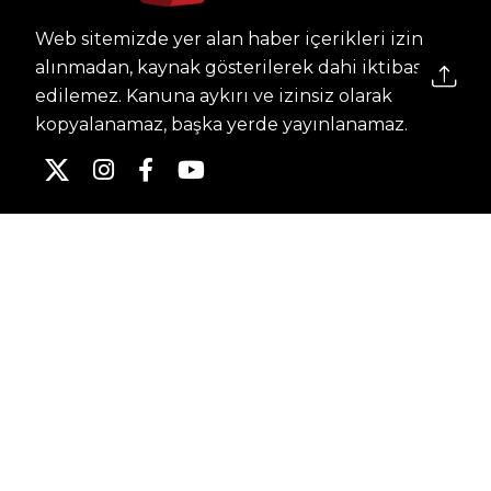
Web sitemizde yer alan haber içerikleri izin
alınmadan, kaynak gösterilerek dahi iktibas
edilemez. Kanuna aykırı ve izinsiz olarak
kopyalanamaz, başka yerde yayınlanamaz.
HABERLER
Dünya – Diplomasi
Kültür Sanat
Ekonomi – Emek
Bilim & Teknoloji
Spor