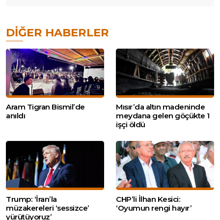
DIĞER HABERLER
Aram Tigran Bismil’de
Mısır’da altın madeninde
anıldı
meydana gelen göçükte 1
işçi öldü
Trump: ‘İran’la
CHP’li İlhan Kesici:
müzakereleri ‘sessizce’
‘Oyumun rengi hayır’
yürütüyoruz’