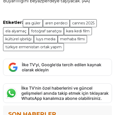
duyarlılığını beyazperdeye taşıyacak. (AA)
Etiketler:
ara güler
aren perdeci
cannes 2025
ela alyamaç
fotoğraf sanatçısı
kara kedi film
kültürel işbirliği
luys media
merhaba filmi
türkiye ermenistan ortak yapım
İlke TV'yi, Google'da tercih edilen kaynak
olarak ekleyin
İlke TV’nin özel haberlerini ve güncel
gelişmeleri anında takip etmek için tıklayarak
WhatsApp kanalımıza abone olabilirsiniz.
SON HABERLER