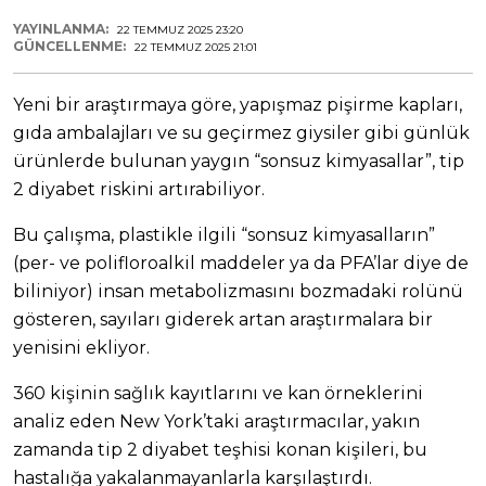
YAYINLANMA:
22 TEMMUZ 2025 23:20
GÜNCELLENME:
22 TEMMUZ 2025 21:01
Yeni bir araştırmaya göre, yapışmaz pişirme kapları,
gıda ambalajları ve su geçirmez giysiler gibi günlük
ürünlerde bulunan yaygın “sonsuz kimyasallar”, tip
2 diyabet riskini artırabiliyor.
Bu çalışma, plastikle ilgili “sonsuz kimyasalların”
(per- ve polifloroalkil maddeler ya da PFA’lar diye de
biliniyor) insan metabolizmasını bozmadaki rolünü
gösteren, sayıları giderek artan araştırmalara bir
yenisini ekliyor.
360 kişinin sağlık kayıtlarını ve kan örneklerini
analiz eden New York’taki araştırmacılar, yakın
zamanda tip 2 diyabet teşhisi konan kişileri, bu
hastalığa yakalanmayanlarla karşılaştırdı.