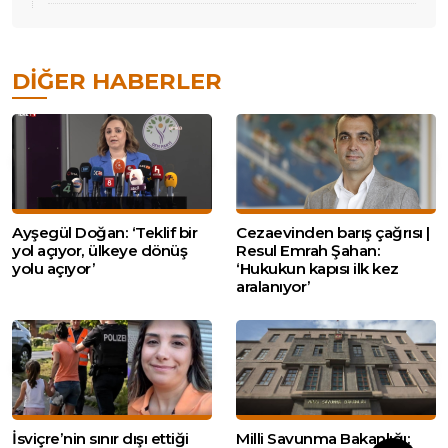
DIĞER HABERLER
Ayşegül Doğan: ‘Teklif bir
Cezaevinden barış çağrısı |
yol açıyor, ülkeye dönüş
Resul Emrah Şahan:
yolu açıyor’
‘Hukukun kapısı ilk kez
aralanıyor’
İsviçre’nin sınır dışı ettiği
Milli Savunma Bakanlığı: