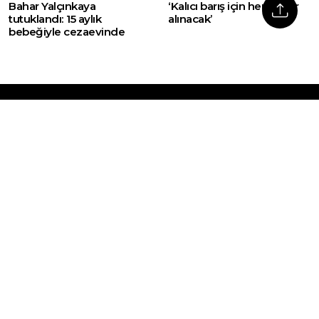
Bahar Yalçınkaya
‘Kalıcı barış için her tedbir
tutuklandı: 15 aylık
alınacak’
bebeğiyle cezaevinde
Web sitemizde yer alan haber içerikleri izin
alınmadan, kaynak gösterilerek dahi iktibas
edilemez. Kanuna aykırı ve izinsiz olarak
kopyalanamaz, başka yerde yayınlanamaz.
HABERLER