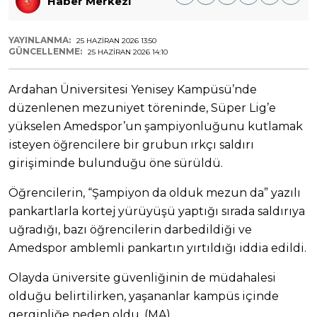
Haber Merkezi
YAYINLANMA:
25 HAZIRAN 2026 13:50
GÜNCELLENME:
25 HAZIRAN 2026 14:10
Ardahan Üniversitesi Yenisey Kampüsü’nde
düzenlenen mezuniyet töreninde, Süper Lig’e
yükselen Amedspor’un şampiyonluğunu kutlamak
isteyen öğrencilere bir grubun ırkçı saldırı
girişiminde bulunduğu öne sürüldü.
Öğrencilerin, “Şampiyon da olduk mezun da” yazılı
pankartlarla kortej yürüyüşü yaptığı sırada saldırıya
uğradığı, bazı öğrencilerin darbedildiği ve
Amedspor amblemli pankartın yırtıldığı iddia edildi.
Olayda üniversite güvenliğinin de müdahalesi
olduğu belirtilirken, yaşananlar kampüs içinde
gerginliğe neden oldu. (MA)