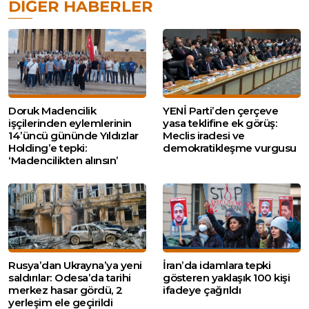
DIĞER HABERLER
Doruk Madencilik
YENİ Parti’den çerçeve
işçilerinden eylemlerinin
yasa teklifine ek görüş:
14’üncü gününde Yıldızlar
Meclis iradesi ve
Holding’e tepki:
demokratikleşme vurgusu
‘Madencilikten alınsın’
Rusya’dan Ukrayna’ya yeni
İran’da idamlara tepki
saldırılar: Odesa’da tarihi
gösteren yaklaşık 100 kişi
merkez hasar gördü, 2
ifadeye çağrıldı
yerleşim ele geçirildi