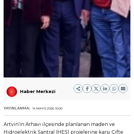
Haber Merkezi
YAYINLANMA:
14 MAYIS 2026 10:00
Artvin’in Arhavi ilçesinde planlanan maden ve
Hidroelektrik Santral (HES) projelerine karşı Çifte