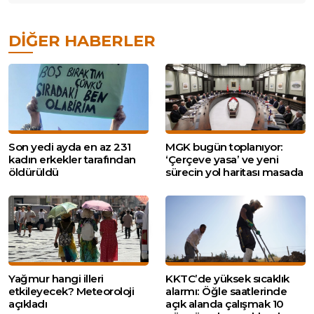
DIĞER HABERLER
Son yedi ayda en az 231
MGK bugün toplanıyor:
kadın erkekler tarafından
‘Çerçeve yasa’ ve yeni
öldürüldü
sürecin yol haritası masada
Yağmur hangi illeri
KKTC’de yüksek sıcaklık
etkileyecek? Meteoroloji
alarmı: Öğle saatlerinde
açıkladı
açık alanda çalışmak 10