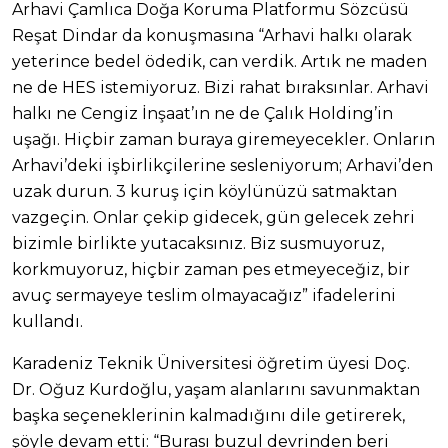
Arhavi Çamlıca Doğa Koruma Platformu Sözcüsü
Reşat Dindar da konuşmasına “Arhavi halkı olarak
yeterince bedel ödedik, can verdik. Artık ne maden
ne de HES istemiyoruz. Bizi rahat bıraksınlar. Arhavi
halkı ne Cengiz İnşaat’ın ne de Çalık Holding’in
uşağı. Hiçbir zaman buraya giremeyecekler. Onların
Arhavi’deki işbirlikçilerine sesleniyorum; Arhavi’den
uzak durun. 3 kuruş için köylünüzü satmaktan
vazgeçin. Onlar çekip gidecek, gün gelecek zehri
bizimle birlikte yutacaksınız. Biz susmuyoruz,
korkmuyoruz, hiçbir zaman pes etmeyeceğiz, bir
avuç sermayeye teslim olmayacağız” ifadelerini
kullandı.
Karadeniz Teknik Üniversitesi öğretim üyesi Doç.
Dr. Oğuz Kurdoğlu, yaşam alanlarını savunmaktan
başka seçeneklerinin kalmadığını dile getirerek,
şöyle devam etti: “Burası buzul devrinden beri