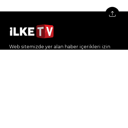
Web sitemizde yer alan haber içerikleri izin
alınmadan, kaynak gösterilerek dahi iktibas
edilemez. Kanuna aykırı ve izinsiz olarak
kopyalanamaz, başka yerde yayınlanamaz.
HABERLER
Dünya – Diplomasi
Kültür Sanat