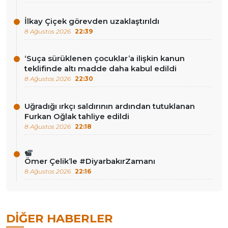
İlkay Çiçek görevden uzaklaştırıldı
8 Ağustos 2026
22:39
‘Suça sürüklenen çocuklar’a ilişkin kanun
teklifinde altı madde daha kabul edildi
8 Ağustos 2026
22:30
Uğradığı ırkçı saldırının ardından tutuklanan
Furkan Oğlak tahliye edildi
8 Ağustos 2026
22:18
Ömer Çelik’le #DiyarbakırZamanı
8 Ağustos 2026
22:16
DIĞER HABERLER