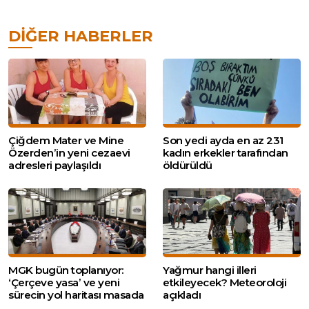
DIĞER HABERLER
Çiğdem Mater ve Mine
Son yedi ayda en az 231
Özerden’in yeni cezaevi
kadın erkekler tarafından
adresleri paylaşıldı
öldürüldü
MGK bugün toplanıyor:
Yağmur hangi illeri
‘Çerçeve yasa’ ve yeni
etkileyecek? Meteoroloji
sürecin yol haritası masada
açıkladı