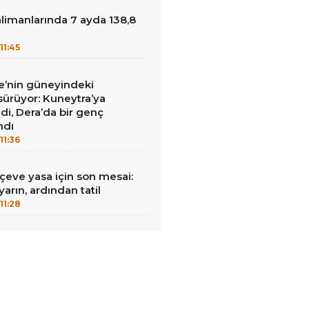
limanlarında 7 ayda 138,8
u
11:45
iye’nin güneyindeki
 sürüyor: Kuneytra’ya
ildi, Dera’da bir genç
ndı
11:36
rçeve yasa için son mesai:
arın, ardından tatil
11:28