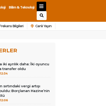
loji
Bilim & Teknoloji
Frekans Bilgileri
Canlı Yayın
ERLER
iki ayrılık daha: İki oyuncu
a transfer oldu
12:34
 sırtındaki vergi artışı
buldu: Borçlanan Hazine’nin
ttü
12:06