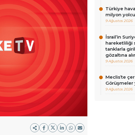
Türkiye hava
milyon yolc
9 Ağustos 2026
İsrail’in Sur
hareketliliği
tanklarla gir
gözaltına alı
9 Ağustos 2026
Meclis’te çe
Görüşmeler y
9 Ağustos 2026