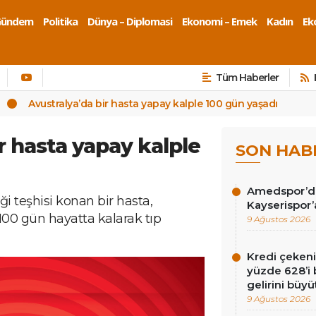
Gündem
Politika
Dünya – Diplomasi
Ekonomi – Emek
Kadın
Eko
Tüm Haberler
Avustralya’da bir hasta yapay kalple 100 gün yaşadı
r hasta yapay kalple
SON HAB
Amedspor’da 
i teşhisi konan bir hasta,
Kayserispor’
00 gün hayatta kalarak tıp
9 Ağustos 2026
Kredi çekenin
yüzde 628’i 
gelirini büyü
9 Ağustos 2026