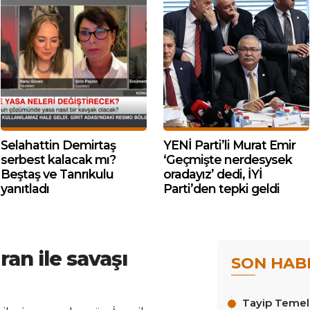
Selahattin Demirtaş
YENİ Parti’li Murat Emir
serbest kalacak mı?
‘Geçmişte nerdesysek
Beştaş ve Tanrıkulu
oradayız’ dedi, İYİ
yanıtladı
Parti’den tepki geldi
an ile savaşı
SON HAB
Tayip Temel y