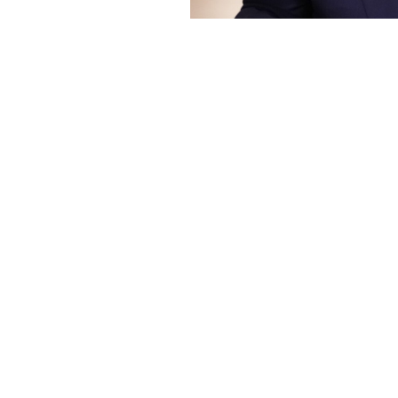
Haber Merkezi
YAYINLANMA:
12 HAZIRAN 2026 20:44
ABD Başkanı Donald Trump, kat
nükleer silah sahibi olmama
belirterek, “Bugün İran ile sav
Georgia Valiliği için yarışan
üzerinden katılan Trump, İran