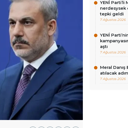
YENİ Parti’l
nerdesysek o
tepki geldi
7 Ağustos 2026
YENİ Parti’n
kampanyasınd
aştı
7 Ağustos 2026
Meral Danış 
atılacak adım
7 Ağustos 2026