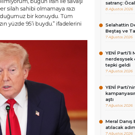
miyorum, bugün İran ile savaşı
satranç: Öcala
eer silah sahibi olmamaya razı
8 Ağustos 2026
ı olduğumuz bir konuydu. Tüm
 yüzde 95’i buydu.” ifadelerini
Selahattin D
Beştaş ve Ta
7 Ağustos 2026
YENİ Parti’l
nerdesysek o
tepki geldi
7 Ağustos 2026
YENİ Parti’n
kampanyasınd
aştı
7 Ağustos 2026
Meral Danış 
atılacak adım
7 Ağustos 2026