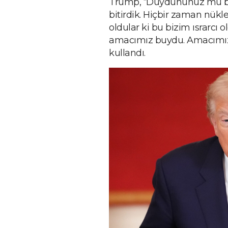
Trump, “Duydununuz mu bil
bitirdik. Hiçbir zaman nükl
oldular ki bu bizim ısrarc
amacımız buydu. Amacımızın
kullandı.