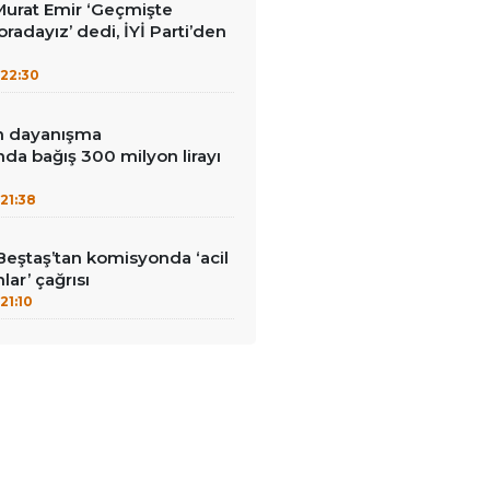
i Murat Emir ‘Geçmişte
radayız’ dedi, İYİ Parti’den
22:30
in dayanışma
a bağış 300 milyon lirayı
21:38
Beştaş’tan komisyonda ‘acil
lar’ çağrısı
21:10