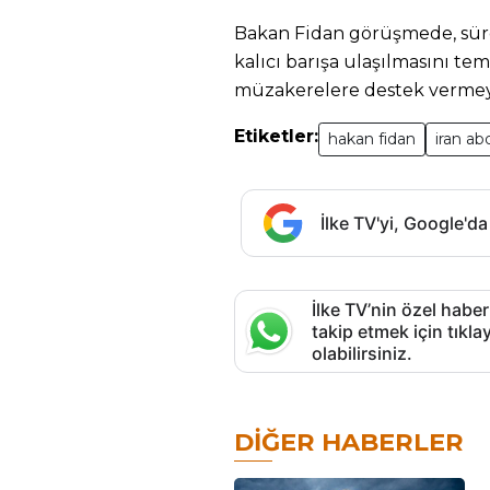
Bakan Fidan görüşmede, süre
kalıcı barışa ulaşılmasını tem
müzakerelere destek vermeyi
Etiketler:
hakan fidan
iran a
İlke TV'yi, Google'da
İlke TV’nin özel haber
takip etmek için tık
olabilirsiniz.
DIĞER HABERLER