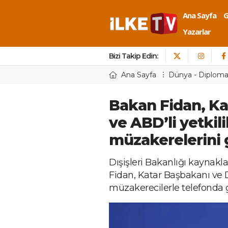
Ana Sayfa
Yazarlar
Bizi Takip Edin:
Ana Sayfa
Dünya - Diploma
Bakan Fidan, Kat
ve ABD’li yetkil
müzakerelerini 
Dışişleri Bakanlığı kaynakla
Fidan, Katar Başbakanı ve D
müzakerecilerle telefonda 