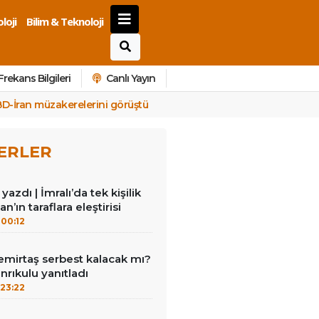
loji
Bilim & Teknoloji
Frekans Bilgileri
Canlı Yayın
 ABD-İran müzakerelerini görüştü
ERLER
azdı | İmralı’da tek kişilik
n’ın taraflara eleştirisi
00:12
emirtaş serbest kalacak mı?
nrıkulu yanıtladı
23:22