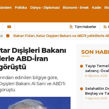
Gündem
Politika
Dünya – Diplomasi
Ekonomi – Emek
Kadın
Eko
Tüm Haberler
si
Bakan Fidan, Katar Dışişleri Bakanı ve ABD’li yetkililerle
ar Dışişleri Bakanı
SON HAB
ilerle ABD-İran
görüştü
Tayip Temel y
satranç: Öcala
8 Ağustos 2026
rından edinilen bilgiye göre,
ışişleri Bakanı Al Sani ve ABD’li
Selahattin D
görüştü.
Beştaş ve Ta
7 Ağustos 2026