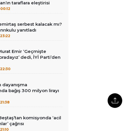
n’ın taraflara eleştirisi
00:12
emirtaş serbest kalacak mı?
nrıkulu yanıtladı
23:22
i Murat Emir ‘Geçmişte
radayız’ dedi, İYİ Parti’den
22:30
in dayanışma
a bağış 300 milyon lirayı
21:38
Beştaş’tan komisyonda ‘acil
lar’ çağrısı
21:10