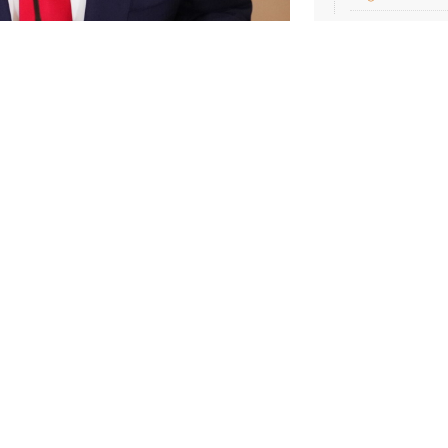
ıldığı bir etkinlikte İran’ın
 konusunda mutabık kaldığını
aşı bitirdik.” dedi.
 Burt Jones’ın mitingine telefon
 savaşı ile ilgili açıklamalarda