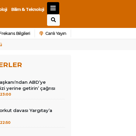
loji
Bilim & Teknoloji
Frekans Bilgileri
Canlı Yayın
ü
ERLER
Başkanı’ndan ABD’ye
izi yerine getirin’ çağrısı
23:00
kut davası Yargıtay’a
22:50