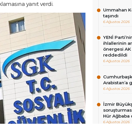
çıklamasına yanıt verdi.
Ummahan Kor
taşındı
6 Ağustos 2026
YENİ Parti’n
ihlallerinin a
önergesi AK 
reddedildi
6 Ağustos 2026
Cumhurbaşka
Arabistan’a 
6 Ağustos 2026
İzmir Büyükş
soruşturması
Hür Ağbaba 
6 Ağustos 2026