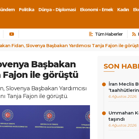
Gündem
Politika
Dünya – Diplomasi
Ekonomi – Emek
Kadın
Eko
Tüm Haberler
akan Fidan, Slovenya Başbakan Yardımcısı Tanja Fajon ile görüşt
lovenya Başbakan
SON HAB
 Fajon ile görüştü
İran Meclis 
an, Slovenya Başbakan Yardımcısı
‘taahhütlerin
nı Tanja Fajon ile görüştü.
6 Ağustos 2026
Ummahan Kor
taşındı
6 Ağustos 2026