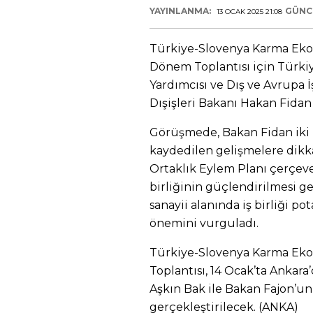
YAYINLANMA:
GÜNC
13 OCAK 2025 21:08
Türkiye-Slovenya Karma Eko
Dönem Toplantısı için Türki
Yardımcısı ve Dış ve Avrupa İ
Dışişleri Bakanı Hakan Fidan 
Görüşmede, Bakan Fidan iki ü
kaydedilen gelişmelere dikka
Ortaklık Eylem Planı çerçeve
birliğinin güçlendirilmesi ge
sanayii alanında iş birliği po
önemini vurguladı.
Türkiye-Slovenya Karma Ek
Toplantısı, 14 Ocak’ta Ankar
Aşkın Bak ile Bakan Fajon’un
gerçekleştirilecek. (ANKA)