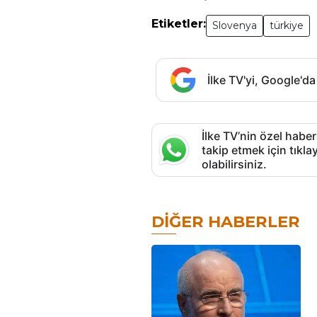
Etiketler:
Slovenya
türkiye
İlke TV'yi, Google'da
İlke TV’nin özel haber
takip etmek için tık
olabilirsiniz.
DIĞER HABERLER