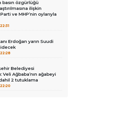
in basın özgürlüğü
raştırılmasına ilişkin
Parti ve MHP’nin oylarıyla
22:31
nı Erdoğan yarın Suudi
gidecek
22:28
ehir Belediyesi
: Veli Ağbaba’nın ağabeyi
dahil 2 tutuklama
22:20