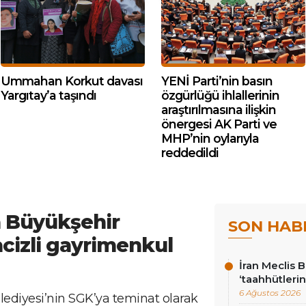
Ummahan Korkut davası
YENİ Parti’nin basın
Yargıtay’a taşındı
özgürlüğü ihlallerinin
araştırılmasına ilişkin
önergesi AK Parti ve
MHP’nin oylarıyla
reddedildi
 Büyükşehir
SON HAB
acizli gayrimenkul
İran Meclis 
‘taahhütlerin
6 Ağustos 2026
ediyesi’nin SGK’ya teminat olarak