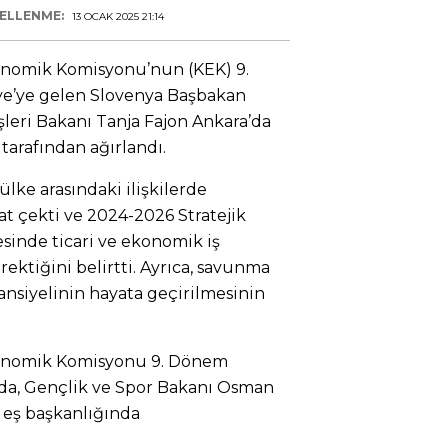
ELLENME:
13 OCAK 2025 21:14
nomik Komisyonu’nun (KEK) 9.
ye’ye gelen Slovenya Başbakan
şleri Bakanı Tanja Fajon Ankara’da
tarafından ağırlandı.
lke arasındaki ilişkilerde
t çekti ve 2024-2026 Stratejik
sinde ticari ve ekonomik iş
rektiğini belirtti. Ayrıca, savunma
tansiyelinin hayata geçirilmesinin
onomik Komisyonu 9. Dönem
a’da, Gençlik ve Spor Bakanı Osman
 eş başkanlığında