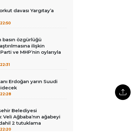
kut davası Yargıtay’a
22:50
in basın özgürlüğü
raştırılmasına ilişkin
Parti ve MHP’nin oylarıyla
22:31
nı Erdoğan yarın Suudi
gidecek
22:28
ehir Belediyesi
: Veli Ağbaba’nın ağabeyi
dahil 2 tutuklama
22:20