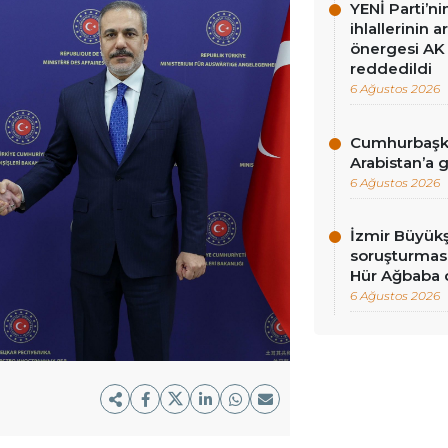
YENİ Parti’n
ihlallerinin a
önergesi AK 
reddedildi
6 Ağustos 2026
Cumhurbaşka
Arabistan’a 
6 Ağustos 2026
İzmir Büyükş
soruşturması
Hür Ağbaba 
6 Ağustos 2026