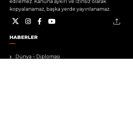
edilemez. Kanuna aykırı ve izinsiz olarak
kopyalanamaz, başka yerde yayınlanamaz.
HABERLER
Dünya – Diplomasi
Kültür Sanat
Ekonomi – Emek
Bilim & Teknoloji
Spor
KVKK BILGILENDIRMESI