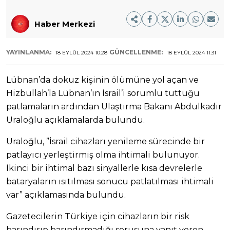
Haber Merkezi
YAYINLANMA:
GÜNCELLENME:
18 EYLÜL 2024 10:28
18 EYLÜL 2024 11:31
Lübnan’da dokuz kişinin ölümüne yol açan ve
Hizbullah’la Lübnan’ın İsrail’i sorumlu tuttuğu
patlamaların ardından Ulaştırma Bakanı Abdulkadir
Uraloğlu açıklamalarda bulundu.
Uraloğlu, ”İsrail cihazları yenileme sürecinde bir
patlayıcı yerleştirmiş olma ihtimali bulunuyor.
İkinci bir ihtimal bazı sinyallerle kısa devrelerle
bataryaların ısıtılması sonucu patlatılması ihtimali
var” açıklamasında bulundu.
Gazetecilerin Türkiye için cihazların bir risk
barındırıp barındırmadığı sorusuna yanıt veren