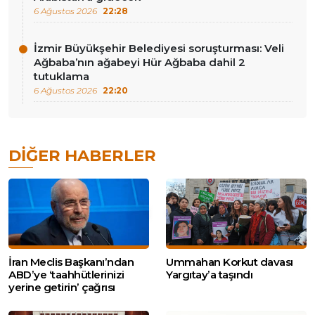
6 Ağustos 2026
22:28
İzmir Büyükşehir Belediyesi soruşturması: Veli
Ağbaba’nın ağabeyi Hür Ağbaba dahil 2
tutuklama
6 Ağustos 2026
22:20
DIĞER HABERLER
İran Meclis Başkanı’ndan
Ummahan Korkut davası
ABD’ye ‘taahhütlerinizi
Yargıtay’a taşındı
yerine getirin’ çağrısı