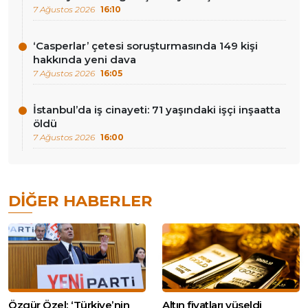
7 Ağustos 2026
16:10
‘Casperlar’ çetesi soruşturmasında 149 kişi
hakkında yeni dava
7 Ağustos 2026
16:05
İstanbul’da iş cinayeti: 71 yaşındaki işçi inşaatta
öldü
7 Ağustos 2026
16:00
DIĞER HABERLER
Özgür Özel: ‘Türkiye’nin
Altın fiyatları yüseldi