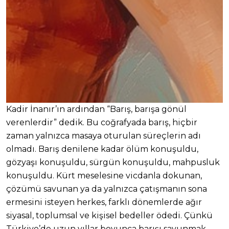
Kadir İnanır’ın ardından “Barış, barışa gönül
verenlerdir” dedik. Bu coğrafyada barış, hiçbir
zaman yalnızca masaya oturulan süreçlerin adı
olmadı. Barış denilene kadar ölüm konuşuldu,
gözyaşı konuşuldu, sürgün konuşuldu, mahpusluk
konuşuldu. Kürt meselesine vicdanla dokunan,
çözümü savunan ya da yalnızca çatışmanın sona
ermesini isteyen herkes, farklı dönemlerde ağır
siyasal, toplumsal ve kişisel bedeller ödedi. Çünkü
Türkiye’de uzun yıllar boyunca barışı savunmak,