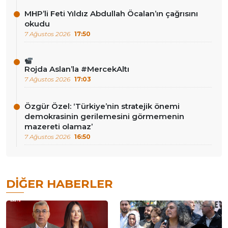
MHP’li Feti Yıldız Abdullah Öcalan’ın çağrısını
okudu
7 Ağustos 2026
17:50
Rojda Aslan’la #MercekAltı
7 Ağustos 2026
17:03
Özgür Özel: ‘Türkiye’nin stratejik önemi
demokrasinin gerilemesini görmemenin
mazereti olamaz’
7 Ağustos 2026
16:50
DIĞER HABERLER