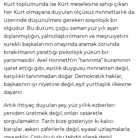
Kürt toplumunda ise Kürt meselesine sahip çıkan
her Kürt olmayana duyulan ölçüsüz minnettarlık da
üzerinde düşünülmesi gereken sosyolojik bir
olgudur. Bu durum, çoğu zaman yüz yılı aşan
dışlanmışlığın, yalnızlaştırılmanın ve meşruiyetini
sürekli başkalarının onayında aramak zorunda
bırakılmanın yarattığı psikolojik yükün bir
yansımasıdır. Axel Honneth’in “tanınma” kuramının
işaret ettiği gibi, eşitlik duygusu minnetten değil,
karşılıklı tanınmadan doğar. Demokratik haklar,
başkasının iyi niyetine değil, eşit yurttaşlık ilkesine
dayanır.
Artık ihtiyaç duyulan şey, yüz yıllık ezberleri
yeniden üretmek değil, onları cesaretle
sorgulamaktır. Tarih bize gösteriyor ki kalıcı
barışlar, askeri zaferlerle değil, siyasal uzlaşmalarla
inşa edilir. Çoğulculuğu tehdit olarak değil