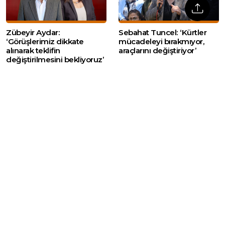
Zübeyir Aydar:
Sebahat Tuncel: ‘Kürtler
‘Görüşlerimiz dikkate
mücadeleyi bırakmıyor,
alınarak teklifin
araçlarını değiştiriyor’
değiştirilmesini bekliyoruz’
MHP’li Feti Yıldız Abdullah
Rojda Aslan’la
Öcalan’ın çağrısını okudu
#MercekAltı