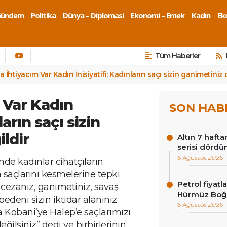
Gündem
Politika
Dünya – Diplomasi
Ekonomi – Emek
Kadın
Eko
Tüm Haberler
a İhtiyacım Var Kadın İnisiyatifi: Kadınların saçı sizin ganimetiniz 
 Var Kadın
SON HAB
ların saçı sizin
ldir
Altın 7 hafta
serisi dördü
6 Ağustos 2026
de kadınlar cihatçıların
n saçlarını kesmelerine tepki
Petrol fiyat
n cezanız, ganimetiniz, savaş
Hürmüz Boğ
 bedeni sizin iktidar alanınız
6 Ağustos 2026
a Kobani’ye Halep’e saçlarımızı
ğilsiniz” dedi ve birbirlerinin