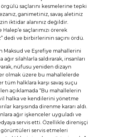
 örgülü saçlarını kesmelerine tepki
cezanız, ganimetiniz, savaş aletiniz
zin iktidar alanınız değildir.
e Halep’e saçlarımızı örerek
” dedi ve birbirlerinin saçını ördü.
h Maksud ve Eşrefiye mahallerini
ğır silahlarla saldırarak, insanları
yarak, nüfusu yeniden dizayn
ler olmak üzere bu mahallelerde
er tüm halklara karşı savaş suçu
ilen açıklamada “Bu mahallelerin
ivil halka ve kendilerini yönetme
rılar karşısında direnme kararı aldı.
anlara ağır işkenceler uyguladı ve
aya servis etti. Özellikle direnişçi
ı görüntüleri servis etmeleri