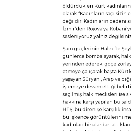
öldürdükleri Kürt kadınların
olarak “Kadınların saçı sizin 
değildir. Kadınların bedeni si
İzmir’den Rojova’ya Kobani’y
sesleniyoruz yalnız değilsiniz
Şam güçlerinin Halep’te Şey
günlerce bombalayarak, halka a
yerinden ederek, göçe zorla
etmeye çalışarak başta Kürt
yaşayan Süryani, Arap ve diğ
işlemeye devam ettiği belirt
seçilmiş halk meclisleri ise s
hakkına karşı yapılan bu saldı
HTŞ, bu direnişe karşılık ins
bu işkence görüntülerini medy
kadınları binalardan attıklar