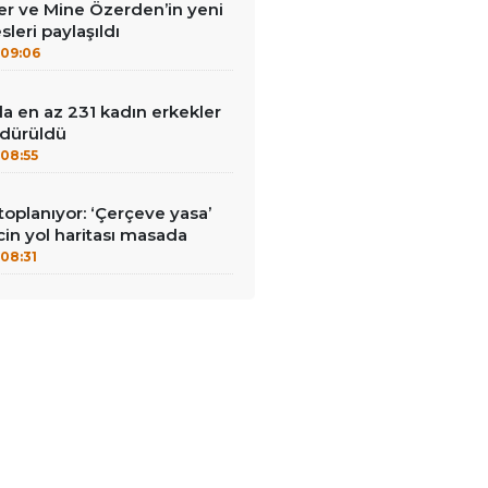
r ve Mine Özerden’in yeni
leri paylaşıldı
09:06
a en az 231 kadın erkekler
ldürüldü
08:55
planıyor: ‘Çerçeve yasa’
cin yol haritası masada
08:31