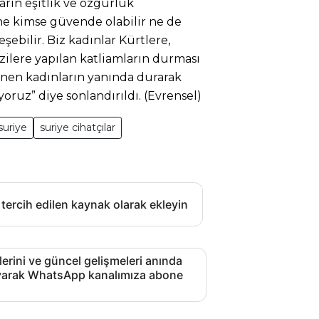
arın eşitlik ve özgürlük
ne kimse güvende olabilir ne de
şebilir. Biz kadınlar Kürtlere,
zilere yapılan katliamların durması
renen kadınların yanında durarak
uz” diye sonlandırıldı. (Evrensel)
 suriye
suriye cihatçılar
 tercih edilen kaynak olarak ekleyin
lerini ve güncel gelişmeleri anında
layarak WhatsApp kanalımıza abone