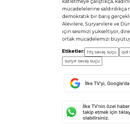
katletmeye çalıştıkça, kadınl
mücadelelerine saldırdıkça 
demokratik bir barış gerçekle
Alevilere, Süryanilere ve Dür
için sesimizi yükseltiyor, di
ortak mücadelemizi büyütüyor
Etiketler:
htş savaş suçu
ışid
suriye savaş suçu
İlke TV'yi, Google'da
İlke TV’nin özel haber
takip etmek için tık
olabilirsiniz.