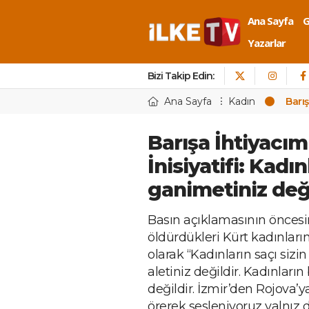
Ana Sayfa
Yazarlar
Bizi Takip Edin:
Ana Sayfa
Kadın
Barış
Barışa İhtiyacım
İnisiyatifi: Kadın
ganimetiniz deği
Basın açıklamasının öncesin
öldürdükleri Kürt kadınları
olarak “Kadınların saçı sizi
aletiniz değildir. Kadınların
değildir. İzmir’den Rojova’y
örerek sesleniyoruz yalnız de