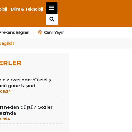
loji
Bilim & Teknoloji
Frekans Bilgileri
Canlı Yayın
değildir
ERLER
nın zirvesinde: Yükseliş
ncü güne taşındı
09:34
ları neden düştü? Gözler
azı’nda
09:14