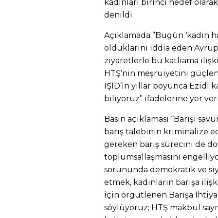
kadınları birinci hedef olara
denildi.
Açıklamada ‎”Bugün ‘kadın ha
olduklarını iddia eden Avrup
ziyaretlerle bu katliama ili
HTŞ’nin meşruiyetini güçlen
IŞİD’in yıllar boyunca Ezidi k
biliyoruz” ifadelerine yer veri
Basın açıklaması “Barışı sav
barış talebinin kriminalize 
gereken barış sürecini de do
toplumsallaşmasını engelliyo
sorununda demokratik ve siy
etmek, kadınların barışa iliş
için örgütlenen Barışa İhtiya
söylüyoruz; HTŞ makbul say