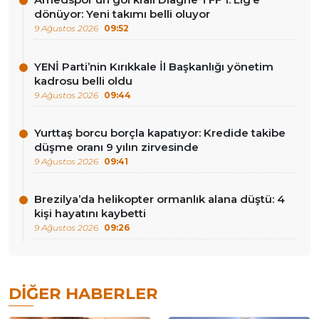
dönüyor: Yeni takımı belli oluyor
9 Ağustos 2026
09:52
YENİ Parti’nin Kırıkkale İl Başkanlığı yönetim
kadrosu belli oldu
9 Ağustos 2026
09:44
Yurttaş borcu borçla kapatıyor: Kredide takibe
düşme oranı 9 yılın zirvesinde
9 Ağustos 2026
09:41
Brezilya’da helikopter ormanlık alana düştü: 4
kişi hayatını kaybetti
9 Ağustos 2026
09:26
DIĞER HABERLER