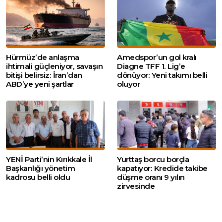
Hürmüz’de anlaşma
Amedspor’un gol kralı
ihtimali güçleniyor, savaşın
Diagne TFF 1. Lig’e
bitişi belirsiz: İran’dan
dönüyor: Yeni takımı belli
ABD’ye yeni şartlar
oluyor
YENİ Parti’nin Kırıkkale İl
Yurttaş borcu borçla
Başkanlığı yönetim
kapatıyor: Kredide takibe
kadrosu belli oldu
düşme oranı 9 yılın
zirvesinde