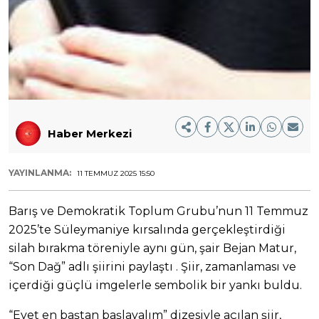
Haber Merkezi
YAYINLANMA:
11 TEMMUZ 2025 15:50
Barış ve Demokratik Toplum Grubu’nun 11 Temmuz
2025’te Süleymaniye kırsalında gerçekleştirdiği
silah bırakma töreniyle aynı gün, şair Bejan Matur,
“Son Dağ” adlı şiirini paylaştı . Şiir, zamanlaması ve
içerdiği güçlü imgelerle sembolik bir yankı buldu.
“Evet en baştan başlayalım” dizesiyle açılan şiir,