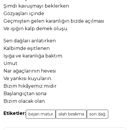
Şimdi kavuşmayı beklerken
Gözyaşları içinde
Geçmişten gelen karanlığın bizde açılması
Ve ışığın kalp demek oluşu.
Sen dağları anlatırken
Kalbimde eşitlenen
Işığa ve karanlığa baktım.
Umut
Nar ağaçlarının hevesi
Ve yankısı kuyuların.
Bizim hikâyemiz midir
Başlangıçtan sona
Bizim olacak olan.
Etiketler:
bejan matur
silah bırakma
son dağ