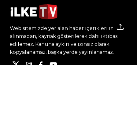
Web sitemizde yer alan haber içerikleri izin
alınmadan, kaynak gösterilerek dahi iktibas
edilemez. Kanuna aykırı ve izinsiz olarak
kopyalanamaz, başka yerde yayınlanamaz.
HABERLER
Dünya – Diplomasi
Kültür Sanat
Ekonomi – Emek
Bilim & Teknoloji