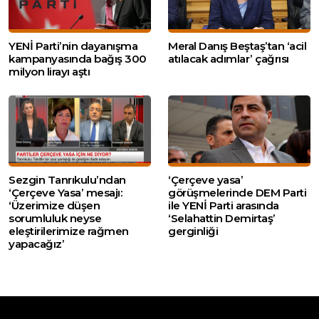
YENİ Parti’nin dayanışma
Meral Danış Beştaş’tan ‘acil
kampanyasında bağış 300
atılacak adımlar’ çağrısı
milyon lirayı aştı
Sezgin Tanrıkulu’ndan
‘Çerçeve yasa’
‘Çerçeve Yasa’ mesajı:
görüşmelerinde DEM Parti
‘Üzerimize düşen
ile YENİ Parti arasında
sorumluluk neyse
‘Selahattin Demirtaş’
eleştirilerimize rağmen
gerginliği
yapacağız’