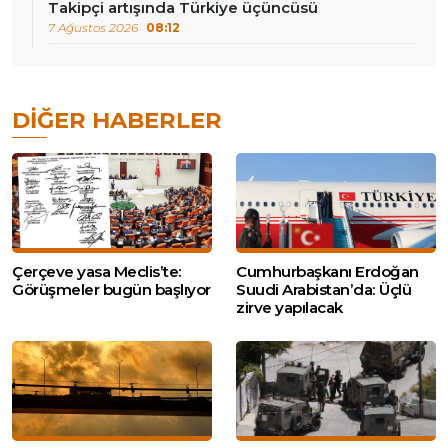
Takipçi artışında Türkiye üçüncüsü
7 Ağustos 2026
08:12
DIĞER HABERLER
Çerçeve yasa Meclis’te:
Cumhurbaşkanı Erdoğan
Görüşmeler bugün başlıyor
Suudi Arabistan’da: Üçlü
zirve yapılacak