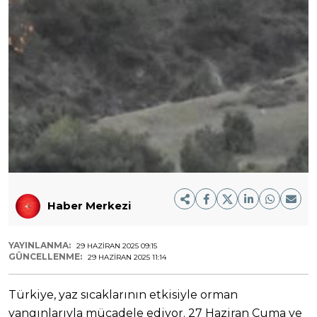
Haber Merkezi
YAYINLANMA:
29 HAZIRAN 2025 09:15
GÜNCELLENME:
29 HAZIRAN 2025 11:14
Türkiye, yaz sıcaklarının etkisiyle orman
yangınlarıyla mücadele ediyor. 27 Haziran Cuma ve