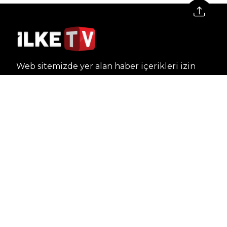
Web sitemizde yer alan haber içerikleri izin
alınmadan, kaynak gösterilerek dahi iktibas
edilemez. Kanuna aykırı ve izinsiz olarak
kopyalanamaz, başka yerde yayınlanamaz.
HABERLER
Dünya – Diplomasi
Kültür Sanat
Ekonomi – Emek