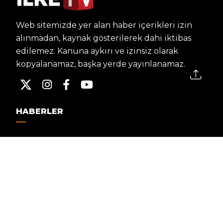
Web sitemizde yer alan haber içerikleri izin
alınmadan, kaynak gösterilerek dahi iktibas
edilemez. Kanuna aykırı ve izinsiz olarak
kopyalanamaz, başka yerde yayınlanamaz.
HABERLER
Dünya – Diplomasi
Kültür Sanat
Ekonomi – Emek
Bilim & Teknoloji
Spor