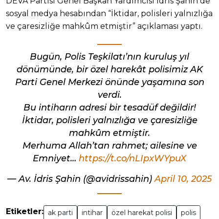
DEVA Partisi Genel Başkan Yardımcısı İdris Şahin de
sosyal medya hesabından “İktidar, polisleri yalnızlığa
ve çaresizliğe mahkûm etmiştir” açıklaması yaptı.
Bugün, Polis Teşkilatı’nın kuruluş yıl
dönümünde, bir özel harekât polisimiz AK
Parti Genel Merkezi önünde yaşamına son
verdi.
Bu intiharın adresi bir tesadüf değildir!
İktidar, polisleri yalnızlığa ve çaresizliğe
mahkûm etmiştir.
Merhuma Allah’tan rahmet; ailesine ve
Emniyet…
https://t.co/nLIpxWYpuX
— Av. İdris Şahin (@avidrissahin)
April 10, 2025
Etiketler:
ak parti
intihar
özel harekat polisi
polis