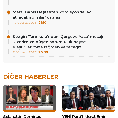
Meral Danış Beştaş’tan komisyonda ‘acil
atılacak adımlar’ çağrısı
7 Ağustos 2026
21:10
Sezgin Tanrıkulu’ndan ‘Çerçeve Yasa’ mesajı:
‘Üzerimize düşen sorumluluk neyse
eleştirilerimize rağmen yapacağız’
7 Ağustos 2026
20:39
DIĞER HABERLER
Selahattin Demirtaş
YENİ Parti’li Murat Emir