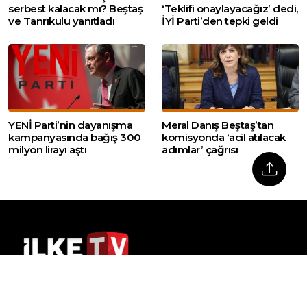
serbest kalacak mı? Beştaş
‘Teklifi onaylayacağız’ dedi,
ve Tanrıkulu yanıtladı
İYİ Parti’den tepki geldi
YENİ Parti’nin dayanışma
Meral Danış Beştaş’tan
kampanyasında bağış 300
komisyonda ‘acil atılacak
milyon lirayı aştı
adımlar’ çağrısı
Web sitemizde yer alan haber içerikleri izin
alınmadan, kaynak gösterilerek dahi iktibas