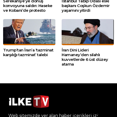
Serekaniye’ye dönüş
İstanbul Tabip Odası eski
konvoyuna saldırı: Haseke
başkanı Coşkun Özdemir
ve Kobani’de protesto
yaşamını yitirdi
Trump’tan İran’a ‘tazminat
İran Dini Lideri
karşılığı tazminat’ talebi
Hamaney’den silahlı
kuvvetlerde 6 üst düzey
atama
Web sitemizde yer alan haber içerikleri izin