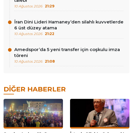
talebi
10 Ağustos 2026
21:29
İran Dini Lideri Hamaney’den silahlı kuvvetlerde
6 üst düzey atama
10 Ağustos 2026
21:22
Amedspor’da 5 yeni transfer için coşkulu imza
töreni
10 Ağustos 2026
21:08
DIĞER HABERLER