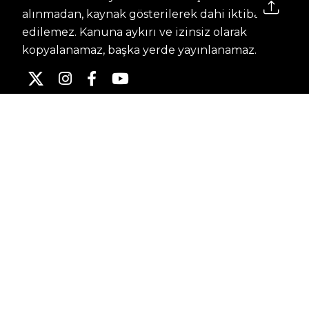
alınmadan, kaynak gösterilerek dahi iktibas
edilemez. Kanuna aykırı ve izinsiz olarak
kopyalanamaz, başka yerde yayınlanamaz.
HABERLER
Dünya – Diplomasi
Kültür Sanat
Ekonomi – Emek
Bilim & Teknoloji
Spor
KVKK BILGILENDIRMESI