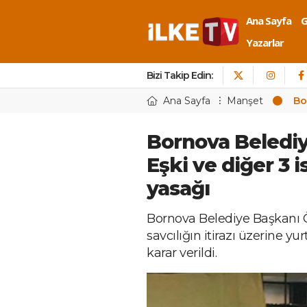
Ana Sayfa
Yazarlar
Bizi Takip Edin:
Ana Sayfa
Manşet
Bo
Bornova Beledi
Eşki ve diğer 3 i
yasağı
Bornova Belediye Başkanı Ö
savcılığın itirazı üzerine y
karar verildi.