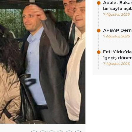
Adalet Baka
bir sayfa açı
7 Ağustos 2026
AHBAP Derne
7 Ağustos 2026
Feti Yıldız’
‘geçiş dönem
7 Ağustos 2026