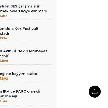
lüler JES çalışmalarını
 makineleri köye alınmadı
13:54
yeniden: Kox Festivali
şladı
13:14
nı Akın Gürlek: ‘Bembeyaz
lacak’
12:08
ği’ne kayyım atandı
12:02
dan IRA ve FARC örnekli
i’ mesajı
11:33