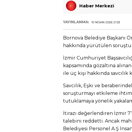
Haber Merkezi
YAYINLANMA:
10 NISAN 2026 21:33
Bornova Belediye Başkanı Öm
hakkında yürütülen soruşturm
İzmir Cumhuriyet Başsavcılı
kapsamında gözaltına alınan 
ile üç kişi hakkında savcılık ka
Savcılık, Eşki ve beraberinde
soruşturmayı etkileme ihtim
tutuklamaya yönelik yakalama
İtirazı değerlendiren İzmir 
talebini reddetti. Ancak mah
Belediyesi Personel A.Ş İnsa