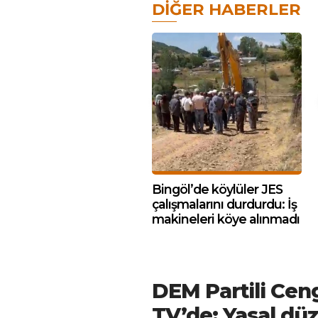
DIĞER HABERLER
Bingöl’de köylüler JES
çalışmalarını durdurdu: İş
makineleri köye alınmadı
DEM Partili Ceng
TV’de: Yasal dü