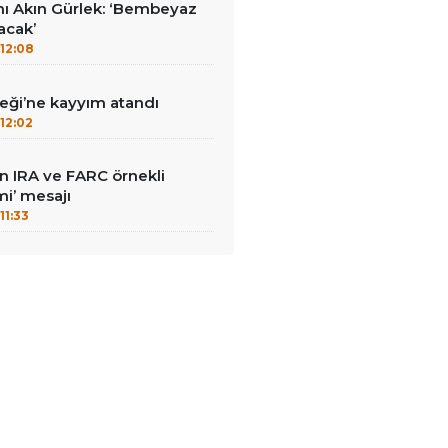
nı Akın Gürlek: ‘Bembeyaz
lacak’
12:08
ği’ne kayyım atandı
12:02
dan IRA ve FARC örnekli
i’ mesajı
11:33