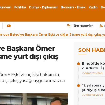
Gündem
Politika
Dünya – Diplomasi
Ekonomi – Emek
Kadın
Eko
Tüm Haberler
rnova Belediye Başkanı Ömer Eşki ve diğer 3 isme yurt dışı çıkış y
ye Başkanı Ömer
SON HAB
sme yurt dışı çıkış
Bingöl’de köy
durdurdu: İş
7 Ağustos 2026
mer Eşki ve üç kişi hakkında,
urt dışı çıkış yasağı uygulanmasına
12 yıl sonra 
yürüyüşle ba
7 Ağustos 2026