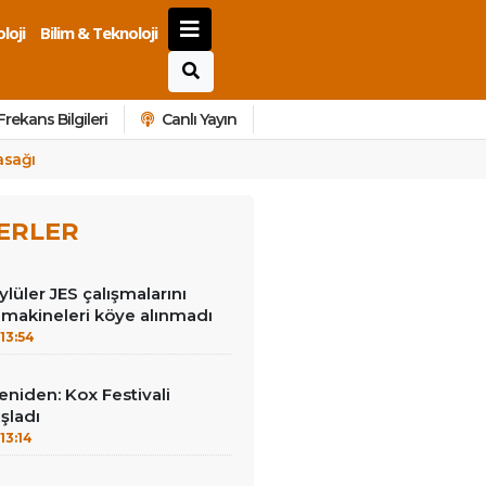
loji
Bilim & Teknoloji
Frekans Bilgileri
Canlı Yayın
asağı
ERLER
lüler JES çalışmalarını
 makineleri köye alınmadı
13:54
yeniden: Kox Festivali
şladı
13:14