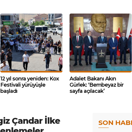
12 yıl sonra yeniden: Kox
Adalet Bakanı Akın
Festivali yürüyüşle
Gürlek: ‘Bembeyaz bir
başladı
sayfa açılacak’
iz Çandar İlke
SON HAB
zenlemeler