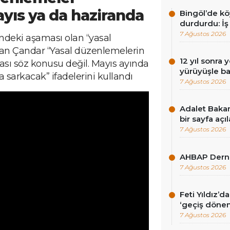
ıs ya da haziranda
Bingöl’de köy
durdurdu: İş
7 Ağustos 2026
ndeki aşaması olan “yasal
an Çandar “Yasal düzenlemelerin
12 yıl sonra 
sı söz konusu değil. Mayıs ayında
yürüyüşle ba
sarkacak” ifadelerini kullandı
7 Ağustos 2026
Adalet Baka
bir sayfa açı
7 Ağustos 2026
AHBAP Derne
7 Ağustos 2026
Feti Yıldız’
‘geçiş dönem
7 Ağustos 2026