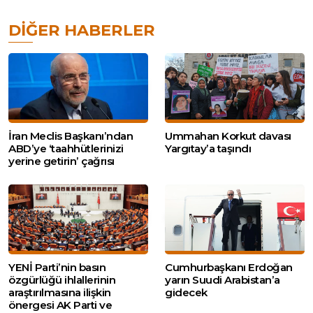
DIĞER HABERLER
İran Meclis Başkanı’ndan
Ummahan Korkut davası
ABD’ye ‘taahhütlerinizi
Yargıtay’a taşındı
yerine getirin’ çağrısı
YENİ Parti’nin basın
Cumhurbaşkanı Erdoğan
özgürlüğü ihlallerinin
yarın Suudi Arabistan’a
araştırılmasına ilişkin
gidecek
önergesi AK Parti ve