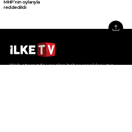
MHP’nin oylarıyla
reddedildi
Web sitemizde yer alan haber içerikleri izin
alınmadan, kaynak gösterilerek dahi iktibas
edilemez. Kanuna aykırı ve izinsiz olarak
kopyalanamaz, başka yerde yayınlanamaz.
HABERLER