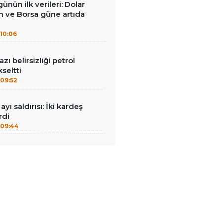
ünün ilk verileri: Dolar
ın ve Borsa güne artıda
10:06
ı belirsizliği petrol
kseltti
09:52
ayı saldırısı: İki kardeş
rdi
09:44