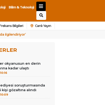
loji
Bilim & Teknoloji
Frekans Bilgileri
Canlı Yayın
da ilgilendiriyor’
ERLER
ler okyanusun en derin
rına kadar ulaştı
10:16
lediyesi soruşturmasında
 kişi gözaltına alındı
10:09