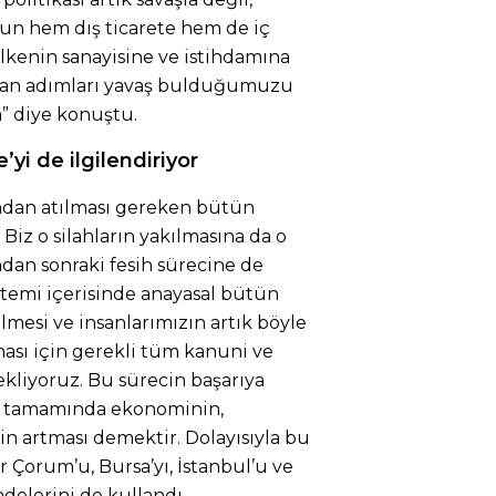
nun hem dış ticarete hem de iç
ülkenin sanayisine ve istihdamına
tılan adımları yavaş bulduğumuzu
m” diye konuştu.
yi de ilgilendiriyor
fından atılması gereken bütün
ı. Biz o silahların yakılmasına da o
ondan sonraki fesih sürecine de
istemi içerisinde anayasal bütün
lmesi ve insanlarımızın artık böyle
sı için gerekli tüm kanuni ve
ekliyoruz. Bu sürecin başarıya
in tamamında ekonominin,
in artması demektir. Dolayısıyla bu
r Çorum’u, Bursa’yı, İstanbul’u ve
fadelerini de kullandı.