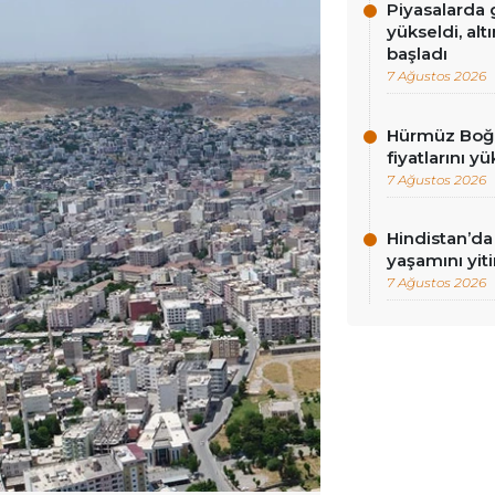
Piyasalarda g
yükseldi, alt
başladı
7 Ağustos 2026
Hürmüz Boğaz
fiyatlarını yü
7 Ağustos 2026
Hindistan’da 
yaşamını yiti
7 Ağustos 2026