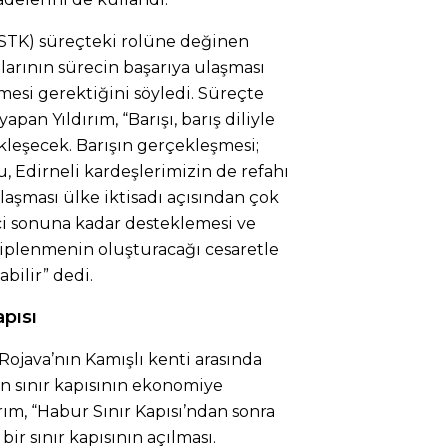
(STK) süreçteki rolüne değinen
alarının sürecin başarıya ulaşması
mesi gerektiğini söyledi. Süreçte
pan Yıldırım, “Barışı, barış diliyle
kleşecek. Barışın gerçekleşmesi;
, Edirneli kardeşlerimizin de refahı
laşması ülke iktisadı açısından çok
ci sonuna kadar desteklemesi ve
hiplenmenin oluşturacağı cesaretle
bilir” dedi.
pısı
 Rojava’nın Kamışlı kenti arasında
lan sınır kapısının ekonomiye
rım, “Habur Sınır Kapısı’ndan sonra
ir sınır kapısının açılması.