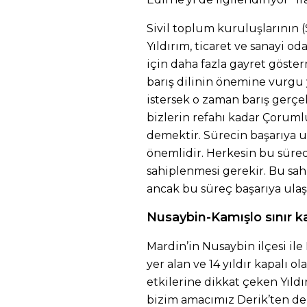
Sivil toplum kuruluşlarının 
Yıldırım, ticaret ve sanayi od
için daha fazla gayret göster
barış dilinin önemine vurgu ya
istersek o zaman barış gerçe
bizlerin refahı kadar Çorumlu
demektir. Sürecin başarıya u
önemlidir. Herkesin bu süre
sahiplenmesi gerekir. Bu sa
ancak bu süreç başarıya ulaşa
Nusaybin-Kamışlo sınır ka
Mardin’in Nusaybin ilçesi ile
yer alan ve 14 yıldır kapalı o
etkilerine dikkat çeken Yıldı
bizim amacımız Derik’ten de b