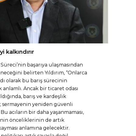
i kalkındırır
Süreci’nin başarıya ulaşmasından
eceğini belirten Yıldırım, “Onlarca
adı olarak bu barış sürecinin
 anlamlı. Ancak bir ticaret odası
ldığında, barış ve kardeşlik
i; sermayenin yeniden güvenli
 Bu acıların bir daha yaşanmaması,
in önceliklerinin de artık
kayması anlamına gelecektir.
olitikası artık savaşla değil,