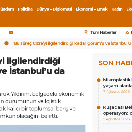
Gündem
Politika
Dünya – Diplomasi
Ekonomi – Emek
Kadın
Eko
Tüm Haberler
k
‘Bu süreç Cizre’yi ilgilendirdiği kadar Çorum’u ve İstanbul’u 
i ilgilendirdiği
SON HAB
e İstanbul’u da
Mikroplastik
yaşam alanla
7 Ağustos 2026
ruk Yıldırım, bölgedeki ekonomik
nın durumunun ve lojistik
Kuşadası Be
 kalıcı bir toplumsal barış ve
operasyon: 15
ün olacağını belirtti.
7 Ağustos 2026