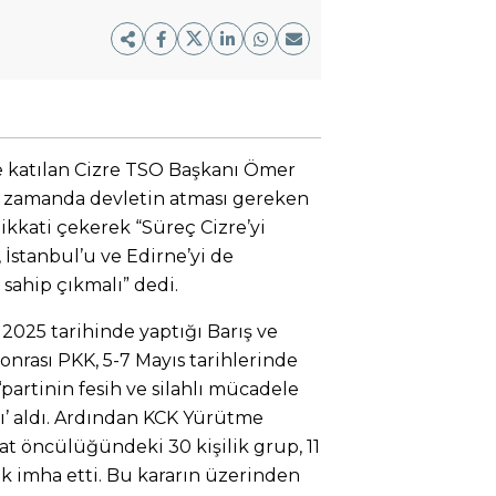
e katılan Cizre TSO Başkanı Ömer
n zamanda devletin atması gereken
kkati çekerek “Süreç Cizre’yi
 İstanbul’u ve Edirne’yi de
 sahip çıkmalı” dedi.
2025 tarihinde yaptığı Barış ve
nrası PKK, 5-7 Mayıs tarihlerinde
‘partinin fesih ve silahlı mücadele
ı’ aldı. Ardından KCK Yürütme
t öncülüğündeki 30 kişilik grup, 11
k imha etti. Bu kararın üzerinden