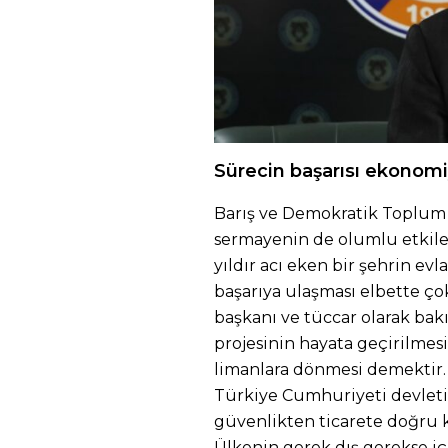
Sürecin başarısı ekonomiy
Barış ve Demokratik Toplum 
sermayenin de olumlu etkilen
yıldır acı eken bir şehrin evl
başarıya ulaşması elbette çok
başkanı ve tüccar olarak bakı
projesinin hayata geçirilmes
limanlara dönmesi demektir.
Türkiye Cumhuriyeti devletin
güvenlikten ticarete doğru 
Ülkenin gerek dış gerekse iç p