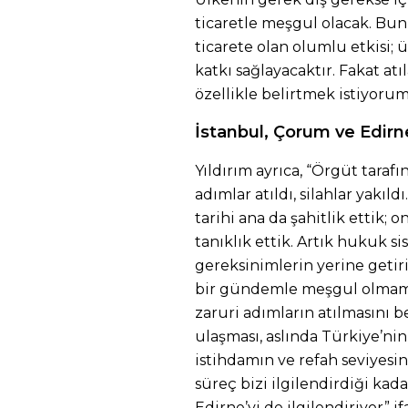
ticaretle meşgul olacak. Bu
ticarete olan olumlu etkisi; 
katkı sağlayacaktır. Fakat a
özellikle belirtmek istiyoru
İstanbul, Çorum ve Edirne’
Yıldırım ayrıca, “Örgüt tara
adımlar atıldı, silahlar yakıld
tarihi ana da şahitlik ettik; 
tanıklık ettik. Artık hukuk s
gereksinimlerin yerine getiri
bir gündemle meşgul olmama
zaruri adımların atılmasını b
ulaşması, aslında Türkiye’n
istihdamın ve refah seviyesin
süreç bizi ilgilendirdiği kada
Edirne’yi de ilgilendiriyor” i