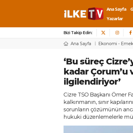
Ana Sayfa
Yazarlar
Bizi Takip Edin:
Ana Sayfa
Ekonomi - Eme
‘Bu süreç Cizre’y
kadar Çorum’u v
ilgilendiriyor’
Cizre TSO Başkanı Ömer Fa
kalkınmanın, sınır kapıları
sorunların çözümünün ancak
hukuki düzenlemelerle mümk