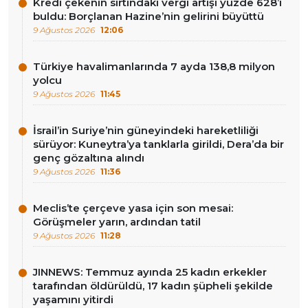
Kredi çekenin sırtındaki vergi artışı yüzde 628’i
buldu: Borçlanan Hazine’nin gelirini büyüttü
9 Ağustos 2026
12:06
Türkiye havalimanlarında 7 ayda 138,8 milyon
yolcu
9 Ağustos 2026
11:45
İsrail’in Suriye’nin güneyindeki hareketliliği
sürüyor: Kuneytra’ya tanklarla girildi, Dera’da bir
genç gözaltına alındı
9 Ağustos 2026
11:36
Meclis’te çerçeve yasa için son mesai:
Görüşmeler yarın, ardından tatil
9 Ağustos 2026
11:28
JINNEWS: Temmuz ayında 25 kadın erkekler
tarafından öldürüldü, 17 kadın şüpheli şekilde
yaşamını yitirdi