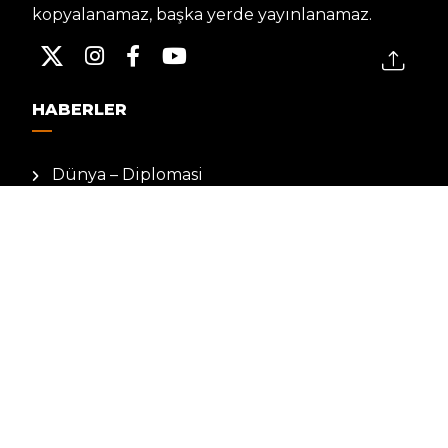
kopyalanamaz, başka yerde yayınlanamaz.
HABERLER
Dünya – Diplomasi
Kültür Sanat
Ekonomi – Emek
Bilim & Teknoloji
Spor
KVKK BILGILENDIRMESI
Kamera Aydınlatma Metni