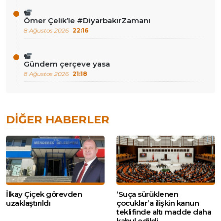
Ömer Çelik’le #DiyarbakırZamanı
8 Ağustos 2026
22:16
Gündem çerçeve yasa
8 Ağustos 2026
21:18
DIĞER HABERLER
İlkay Çiçek görevden
‘Suça sürüklenen
uzaklaştırıldı
çocuklar’a ilişkin kanun
teklifinde altı madde daha
kabul edildi