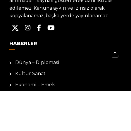
alınmadan, kaynak gösterilerek dahi iktibas
edilemez. Kanuna aykırı ve izinsiz olarak
kopyalanamaz, başka yerde yayınlanamaz.
HABERLER
Dünya – Diplomasi
Kültür Sanat
Ekonomi – Emek
Bilim & Teknoloji
Spor
KVKK BILGILENDIRMESI