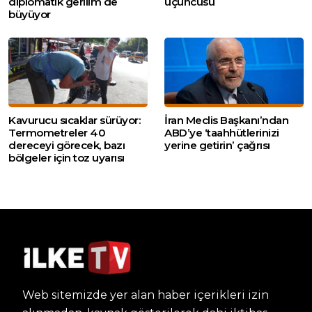
diplomatik gerilim de
üçüncüsü
büyüyor
Kavurucu sıcaklar sürüyor:
İran Meclis Başkanı’ndan
Termometreler 40
ABD’ye ‘taahhütlerinizi
dereceyi görecek, bazı
yerine getirin’ çağrısı
bölgeler için toz uyarısı
Web sitemizde yer alan haber içerikleri izin