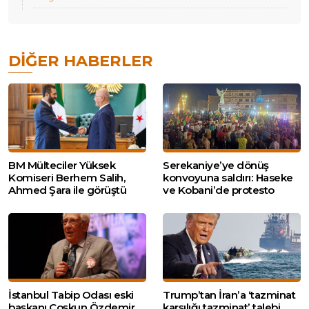
DIĞER HABERLER
BM Mülteciler Yüksek
Serekaniye’ye dönüş
Komiseri Berhem Salih,
konvoyuna saldırı: Haseke
Ahmed Şara ile görüştü
ve Kobani’de protesto
İstanbul Tabip Odası eski
Trump’tan İran’a ‘tazminat
başkanı Coşkun Özdemir
karşılığı tazminat’ talebi