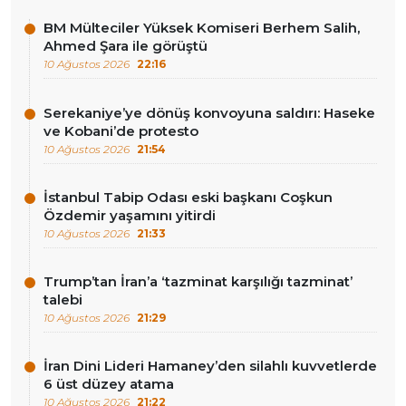
BM Mülteciler Yüksek Komiseri Berhem Salih,
Ahmed Şara ile görüştü
10 Ağustos 2026
22:16
Serekaniye’ye dönüş konvoyuna saldırı: Haseke
ve Kobani’de protesto
10 Ağustos 2026
21:54
İstanbul Tabip Odası eski başkanı Coşkun
Özdemir yaşamını yitirdi
10 Ağustos 2026
21:33
Trump’tan İran’a ‘tazminat karşılığı tazminat’
talebi
10 Ağustos 2026
21:29
İran Dini Lideri Hamaney’den silahlı kuvvetlerde
6 üst düzey atama
10 Ağustos 2026
21:22