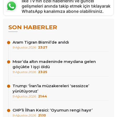
İlke TV’nin özel haberlerini ve güncel
gelişmeleri anında takip etmek için tıklayarak
WhatsApp kanalımıza abone olabilirsiniz.
SON HABERLER
Aram Tigran Bismil’de anıldı
9 Ağustos 2026
23:27
Mısır’da altın madeninde meydana gelen
göçükte 1 işçi öldü
9 Ağustos 2026
23:25
Trump: ‘İran’la müzakereleri ‘sessizce’
yürütüyoruz’
9 Ağustos 2026
21:44
CHP’li İlhan Kesici: ‘Oyumun rengi hayır’
9 Ağustos 2026
21:10