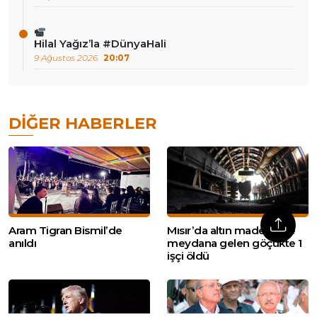
Hilal Yağız’la #DünyaHali
9 Ağustos 2026
20:07
DIĞER HABERLER
Aram Tigran Bismil’de
Mısır’da altın madeninde
anıldı
meydana gelen göçükte 1
işçi öldü