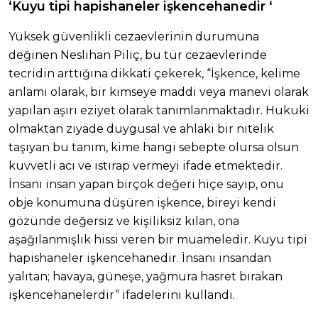
‘Kuyu tipi hapishaneler işkencehanedir ‘
Yüksek güvenlikli cezaevlerinin durumuna
değinen Neslihan Piliç, bu tür cezaevlerinde
tecridin arttığına dikkati çekerek, “İşkence, kelime
anlamı olarak, bir kimseye maddi veya manevi olarak
yapılan aşırı eziyet olarak tanımlanmaktadır. Hukuki
olmaktan ziyade duygusal ve ahlaki bir nitelik
taşıyan bu tanım, kime hangi sebepte olursa olsun
kuvvetli acı ve ıstırap vermeyi ifade etmektedir.
İnsanı insan yapan birçok değeri hiçe sayıp, onu
obje konumuna düşüren işkence, bireyi kendi
gözünde değersiz ve kişiliksiz kılan, ona
aşağılanmışlık hissi veren bir muameledir. Kuyu tipi
hapishaneler işkencehanedir. İnsanı insandan
yalıtan; havaya, güneşe, yağmura hasret bırakan
işkencehanelerdir” ifadelerini kullandı.