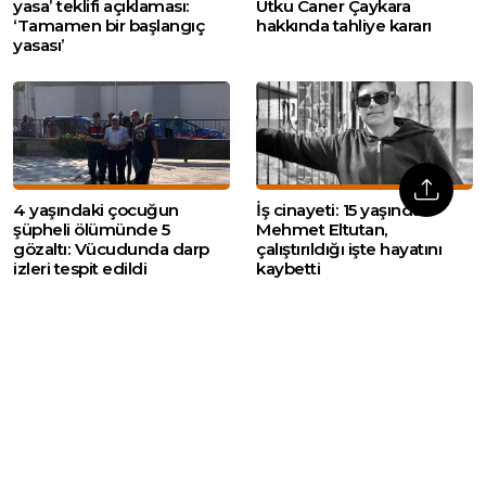
yasa’ teklifi açıklaması:
Utku Caner Çaykara
‘Tamamen bir başlangıç
hakkında tahliye kararı
yasası’
4 yaşındaki çocuğun
İş cinayeti: 15 yaşındaki
şüpheli ölümünde 5
Mehmet Eltutan,
gözaltı: Vücudunda darp
çalıştırıldığı işte hayatını
izleri tespit edildi
kaybetti
Web sitemizde yer alan haber içerikleri izin