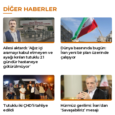
DIĞER HABERLER
Ailesi aktardı: ‘Ağız içi
Dünya basınında bugün:
aramayı kabul etmeyen ve
İran yeni bir plan üzerinde
ayağı kırılan tutuklu 21
çalışıyor
gündür hastaneye
götürülmüyor’
Tutuklu iki ÇHD’li tahliye
Hürmüz gerilimi: İran’dan
edildi
‘Savaşabiliriz’ mesajı