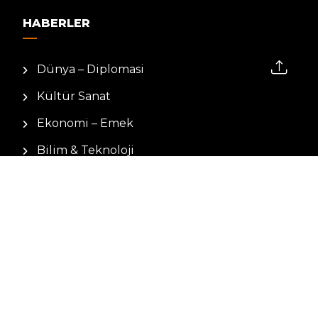
HABERLER
Dünya – Diplomasi
Kültür Sanat
Ekonomi – Emek
Bilim & Teknoloji
Spor
KVKK BILGILENDIRMESI
Kamera Aydınlatma Metni
Hizmet Şartları
Çerez Politikası