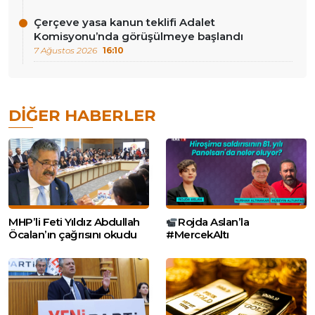
Çerçeve yasa kanun teklifi Adalet
Komisyonu’nda görüşülmeye başlandı
7 Ağustos 2026
16:10
DIĞER HABERLER
MHP’li Feti Yıldız Abdullah
Rojda Aslan’la
Öcalan’ın çağrısını okudu
#MercekAltı