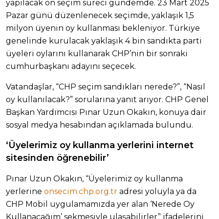
yapılacak ön seçim süreci gündemde. 23 Mart 2025
Pazar günü düzenlenecek seçimde, yaklaşık 1,5
milyon üyenin oy kullanması bekleniyor. Türkiye
genelinde kurulacak yaklaşık 4 bin sandıkta parti
üyeleri oylarını kullanarak CHP’nin bir sonraki
cumhurbaşkanı adayını seçecek.
Vatandaşlar, “CHP seçim sandıkları nerede?”, “Nasıl
oy kullanılacak?” sorularına yanıt arıyor. CHP Genel
Başkan Yardımcısı Pınar Uzun Okakın, konuya dair
sosyal medya hesabından açıklamada bulundu.
‘Üyelerimiz oy kullanma yerlerini internet
sitesinden öğrenebilir’
Pınar Uzun Okakın, “Üyelerimiz oy kullanma
yerlerine
onsecim.chp.org.tr
adresi yoluyla ya da
CHP Mobil uygulamamızda yer alan ‘Nerede Oy
Kullanacağım’ sekmesiyle ulaşabilirler” ifadelerini