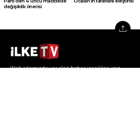
Parti’den 4’üncü maddede
Öcalan’ın taraflara eleştirisi
değişiklik önerisi
Web sitemizde yer alan haber içerikleri izin
alınmadan, kaynak gösterilerek dahi iktibas
edilemez. Kanuna aykırı ve izinsiz olarak
kopyalanamaz, başka yerde yayınlanamaz.
HABERLER