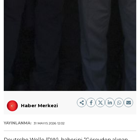
Haber Merkezi
YAYINLANMA:
31 MAYIS 2026 12:02
Deutsche Welle (DW), haberini “Görevden alınan