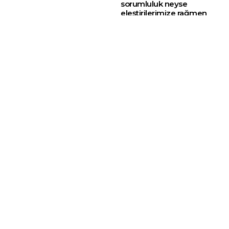
sorumluluk neyse
eleştirilerimize rağmen
yapacağız’
‘Çerçeve yasa’
Menderes Belediye
görüşmelerinde DEM Parti
Başkanı İlkay Çiçek
ile YENİ Parti arasında
tutuklandı
‘Selahattin Demirtaş’
gerginliği