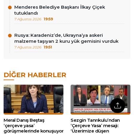
Menderes Belediye Başkanı İlkay Çiçek
tutuklandı
7 Ağustos 2026
19:59
Rusya: Karadeniz’de, Ukrayna’ya askeri
malzeme taşıyan 2 kuru yük gemisini vurduk
7 Ağustos 2026
19:51
DIĞER HABERLER
Meral Danış Beştaş
Sezgin Tanrıkulu’ndan
‘çerçeve yasa’
‘Çerçeve Yasa’ mesajı:
görüşmelerinde konuşuyor
‘Üzerimize düşen