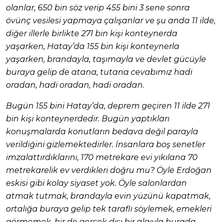
olanlar, 650 bin söz verip 455 bini 3 sene sonra
övünç vesilesi yapmaya çalışanlar ve şu anda 11 ilde,
diğer illerle birlikte 271 bin kişi konteynerda
yaşarken, Hatay’da 155 bin kişi konteynerla
yaşarken, brandayla, taşımayla ve devlet gücüyle
buraya gelip de atana, tutana cevabımız hadi
oradan, hadi oradan, hadi oradan.
Bugün 155 bini Hatay’da, deprem geçiren 11 ilde 271
bin kişi konteynerdedir. Bugün yaptıkları
konuşmalarda konutların bedava değil parayla
verildiğini gizlemektedirler. İnsanlara boş senetler
imzalattırdıklarını, 170 metrekare evi yıkılana 70
metrekarelik ev verdikleri doğru mu? Öyle Erdoğan
eskisi gibi kolay siyaset yok. Öyle salonlardan
atmak tutmak, brandayla evin yüzünü kapatmak,
ortalığa buraya gelip tek taraflı söylemek, emekleri
görmemek, bir de gerçek dışı bir algıyla burada