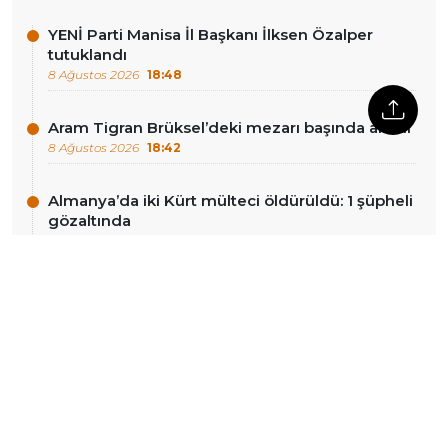
YENİ Parti Manisa İl Başkanı İlksen Özalper
tutuklandı
8 Ağustos 2026
18:48
Aram Tigran Brüksel’deki mezarı başında anıldı
8 Ağustos 2026
18:42
Almanya’da iki Kürt mülteci öldürüldü: 1 şüpheli
gözaltında
8 Ağustos 2026
17:16
Hevsel Bahçeleri’nde petrol tehdidi: ‘Sadece
mahkeme yetmez, toplumsal refleks şart’
8 Ağustos 2026
16:42
Figen Yüksekdağ İlke TV’ye konuştu
8 Ağustos 2026
16:13