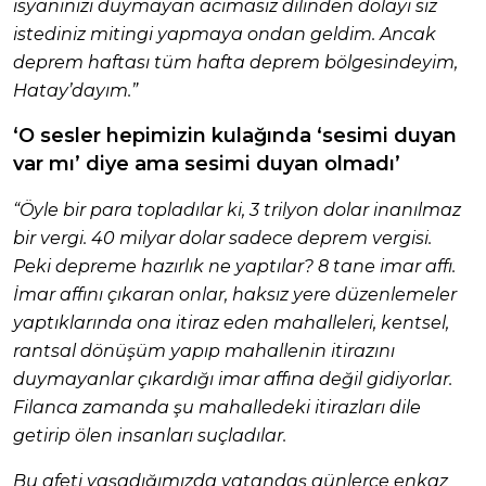
isyanınızı duymayan acımasız dilinden dolayı siz
istediniz mitingi yapmaya ondan geldim. Ancak
deprem haftası tüm hafta deprem bölgesindeyim,
Hatay’dayım.”
‘O sesler hepimizin kulağında ‘sesimi duyan
var mı’ diye ama sesimi duyan olmadı’
“Öyle bir para topladılar ki, 3 trilyon dolar inanılmaz
bir vergi. 40 milyar dolar sadece deprem vergisi.
Peki depreme hazırlık ne yaptılar? 8 tane imar affı.
İmar affını çıkaran onlar, haksız yere düzenlemeler
yaptıklarında ona itiraz eden mahalleleri, kentsel,
rantsal dönüşüm yapıp mahallenin itirazını
duymayanlar çıkardığı imar affına değil gidiyorlar.
Filanca zamanda şu mahalledeki itirazları dile
getirip ölen insanları suçladılar.
Bu afeti yaşadığımızda vatandaş günlerce enkaz