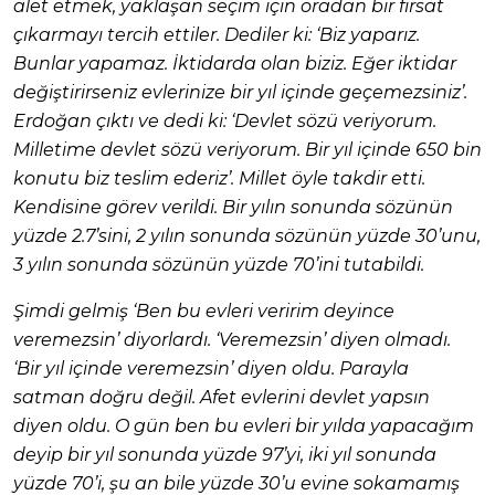
alet etmek, yaklaşan seçim için oradan bir fırsat
çıkarmayı tercih ettiler. Dediler ki: ‘Biz yaparız.
Bunlar yapamaz. İktidarda olan biziz. Eğer iktidar
değiştirirseniz evlerinize bir yıl içinde geçemezsiniz’.
Erdoğan çıktı ve dedi ki: ‘Devlet sözü veriyorum.
Milletime devlet sözü veriyorum. Bir yıl içinde 650 bin
konutu biz teslim ederiz’. Millet öyle takdir etti.
Kendisine görev verildi. Bir yılın sonunda sözünün
yüzde 2.7’sini, 2 yılın sonunda sözünün yüzde 30’unu,
3 yılın sonunda sözünün yüzde 70’ini tutabildi.
Şimdi gelmiş ‘Ben bu evleri veririm deyince
veremezsin’ diyorlardı. ‘Veremezsin’ diyen olmadı.
‘Bir yıl içinde veremezsin’ diyen oldu. Parayla
satman doğru değil. Afet evlerini devlet yapsın
diyen oldu. O gün ben bu evleri bir yılda yapacağım
deyip bir yıl sonunda yüzde 97’yi, iki yıl sonunda
yüzde 70’i, şu an bile yüzde 30’u evine sokamamış