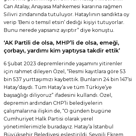
Can Atalay, Anayasa Mahkemesi kararına rağmen
Silivri zindanında tutuluyor. Hataylının sandıkta oy
verip ‘Beni o temsil etsin’ dediği kişiyi tutuyorlar.
Bunu nerede yapsanız ayıptır” diye konuştu.
‘AK Partili de olsa, MHP’li de olsa, emeği,
çorbayı, yardımı kim yaptıysa takdir ettik’
6 Şubat 2023 depremlerinde yaşamını yitirenler
için rahmet dileyen Özel, “Resmi kayıtlara göre 53
bin 537 yurttaşımızı kaybettik. Bunların 24 bin 147’si
Hatay’daydı. Tüm Hatay’a ve tüm Türkiye’ye
başsağlığı diliyoruz” ifadesini kullandı. Özel,
depremin ardından CHP’li belediyelerin
çalışmalarına ilişkin de, “O günden bugüne
Cumhuriyet Halk Partisi olarak yerel
yönetimlerimizle buradayız. Hatay’a İstanbul
Büyükşehir Belediyesi eşleştirildi. Sevgili Ekrem