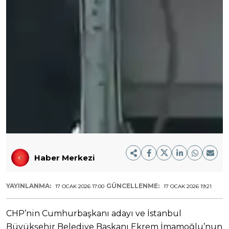
Haber Merkezi
YAYINLANMA:
GÜNCELLENME:
17 OCAK 2026 17:00
17 OCAK 2026 19:21
CHP’nin Cumhurbaşkanı adayı ve İstanbul
Büyükşehir Belediye Başkanı Ekrem İmamoğlu’nun