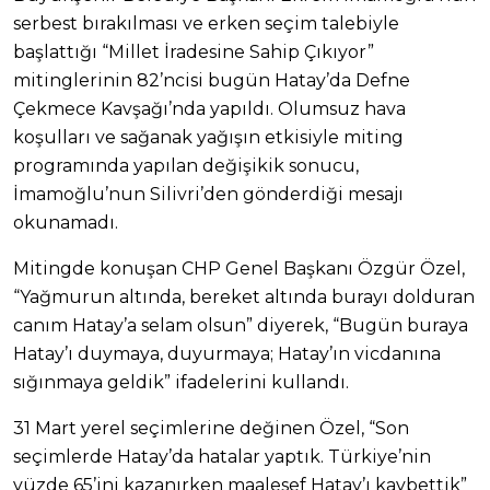
serbest bırakılması ve erken seçim talebiyle
başlattığı “Millet İradesine Sahip Çıkıyor”
mitinglerinin 82’ncisi bugün Hatay’da Defne
Çekmece Kavşağı’nda yapıldı. Olumsuz hava
koşulları ve sağanak yağışın etkisiyle miting
programında yapılan değişikik sonucu,
İmamoğlu’nun Silivri’den gönderdiği mesajı
okunamadı.
Mitingde konuşan CHP Genel Başkanı Özgür Özel,
“Yağmurun altında, bereket altında burayı dolduran
canım Hatay’a selam olsun” diyerek, “Bugün buraya
Hatay’ı duymaya, duyurmaya; Hatay’ın vicdanına
sığınmaya geldik” ifadelerini kullandı.
31 Mart yerel seçimlerine değinen Özel, “Son
seçimlerde Hatay’da hatalar yaptık. Türkiye’nin
yüzde 65’ini kazanırken maalesef Hatay’ı kaybettik”