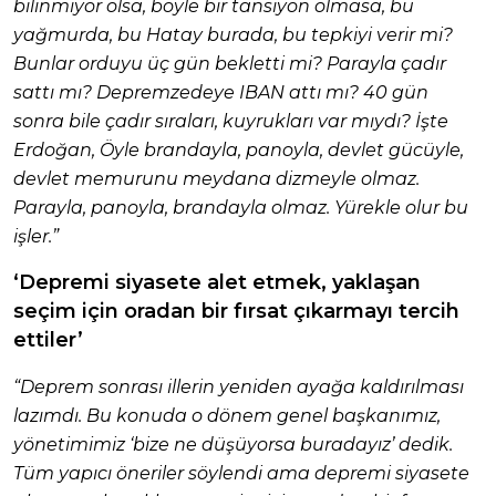
bilinmiyor olsa, böyle bir tansiyon olmasa, bu
yağmurda, bu Hatay burada, bu tepkiyi verir mi?
Bunlar orduyu üç gün bekletti mi? Parayla çadır
sattı mı? Depremzedeye IBAN attı mı? 40 gün
sonra bile çadır sıraları, kuyrukları var mıydı? İşte
Erdoğan, Öyle brandayla, panoyla, devlet gücüyle,
devlet memurunu meydana dizmeyle olmaz.
Parayla, panoyla, brandayla olmaz. Yürekle olur bu
işler.”
‘Depremi siyasete alet etmek, yaklaşan
seçim için oradan bir fırsat çıkarmayı tercih
ettiler’
“Deprem sonrası illerin yeniden ayağa kaldırılması
lazımdı. Bu konuda o dönem genel başkanımız,
yönetimimiz ‘bize ne düşüyorsa buradayız’ dedik.
Tüm yapıcı öneriler söylendi ama depremi siyasete