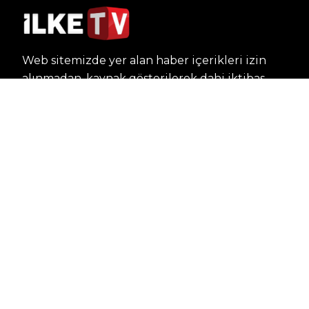
Web sitemizde yer alan haber içerikleri izin
alınmadan, kaynak gösterilerek dahi iktibas
edilemez. Kanuna aykırı ve izinsiz olarak
kopyalanamaz, başka yerde yayınlanamaz.
HABERLER
Dünya – Diplomasi
Kültür Sanat
Ekonomi – Emek
Bilim & Teknoloji