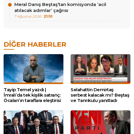
Meral Danış Beştaş’tan komisyonda ‘acil
atılacak adımlar’ çağrısı
7 Ağustos 2026
21:10
DIĞER HABERLER
Tayip Temel yazdı |
Selahattin Demirtaş
İmralı’da tek kişilik satranç:
serbest kalacak mı? Beştaş
Öcalan’ın taraflara eleştirisi
ve Tanrıkulu yanıtladı