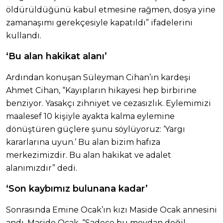
öldürüldüğünü kabul etmesine rağmen, dosya yine
zamanaşımı gerekçesiyle kapatıldı” ifadelerini
kullandı.
‘Bu alan hakikat alanı’
Ardından konuşan Süleyman Cihan’ın kardeşi
Ahmet Cihan, “Kayıpların hikayesi hep birbirine
benziyor. Yasakçı zihniyet ve cezasızlık. Eylemimizi
maalesef 10 kişiyle ayakta kalma eylemine
dönüştüren güçlere şunu söylüyoruz: ‘Yargı
kararlarına uyun.’ Bu alan bizim hafıza
merkezimizdir. Bu alan hakikat ve adalet
alanımızdır” dedi.
‘Son kaybımız bulunana kadar’
Sonrasında Emine Ocak’ın kızı Maside Ocak annesini
andı. Maside Ocak, “Sadece bu meydan değil