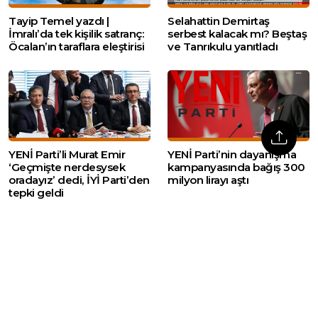
Tayip Temel yazdı |
Selahattin Demirtaş
İmralı’da tek kişilik satranç:
serbest kalacak mı? Beştaş
Öcalan’ın taraflara eleştirisi
ve Tanrıkulu yanıtladı
YENİ Parti’li Murat Emir
YENİ Parti’nin dayanışma
‘Geçmişte nerdesysek
kampanyasında bağış 300
oradayız’ dedi, İYİ Parti’den
milyon lirayı aştı
tepki geldi