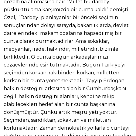
gözaltına alınmasına dair “Millet bu darbeyi
püskürttü ama karşımızda bir cunta kaldı” demişti.
Özel, “Darbeyi planlayanlar bir önceki seçimin
sonuçlarından dolayı sarayda, bakanlıklarda, devlet
dairelerindeki makam odalarına hapsedilmiş bir
cunta olarak durmaktadırlar. Ama sokaklar,
medyanlar, irade, halkındır, milletindir, bizimle
birliktedir. O cunta bugün arkadaşlarımızı
cezaevlerinde esir tutmaktadır. Bugün Türkiye’yi
seçimden korkan, rakibinden korkan, milletten
korkan bir cunta yönetmektedir. Tayyip Erdoğan
halkın desteğini arkasına alan bir Cumhurbaşkanı
değil, halkın desteğini alanları, kendine rakip
olabilecekleri hedef alan bir cunta başkanına
dönüşmüştür. Çünkü artık meşruiyeti yoktur.
Seçimden, sandıktan, sokaktan ve milletten
korkmaktadır. Zaman demokratik yollarla o cuntayı
dağıtmanın zamanıdır. Türkiye bir avuç cuntacıdan