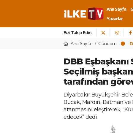
Ana Sayfa
Yazarlar
Bizi Takip Edin:
Ana Sayfa
Gündem
D
DBB Eşbaşkanı 
Seçilmiş başkan
tarafından görev
Diyarbakır Büyükşehir Bele
Bucak, Mardin, Batman ve H
atanmasını eleştirerek, “K
edecek” dedi.