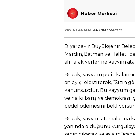
Haber Merkezi
YAYINLANMA:
4 KASIM 2024 12:39
Diyarbakır Büyükşehir Beled
Mardin, Batman ve Halfeti b
alınarak yerlerine kayyım at
Bucak, kayyum politikalarını 
anlayışı eleştirerek, “Sizin
kanunsuzdur. Bu kayyum gasp
ve halkı barış ve demokrasi i
bedel ödemesini bekliyorsun
Bucak, kayyım atamalarına ka
yanında olduğunu vurgulayara
sahip çıkacak ve asla mücad