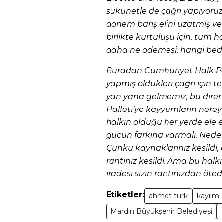
sükunetle de çağrı yapıyoruz.
dönem barış elini uzatmış ve
birlikte kurtuluşu için, tüm h
daha ne ödemesi, hangi bede
Buradan Cumhuriyet Halk Par
yapmış oldukları çağrı için 
yan yana gelmemiz, bu diren
Halfeti’ye kayyumların nerey
halkın olduğu her yerde ele el
gücün farkına varmalı. Ned
Çünkü kaynaklarınız kesildi,
rantınız kesildi. Ama bu halk
iradesi sizin rantınızdan öted
Etiketler:
ahmet türk
kayıım
Mardin Büyükşehir Belediyesi