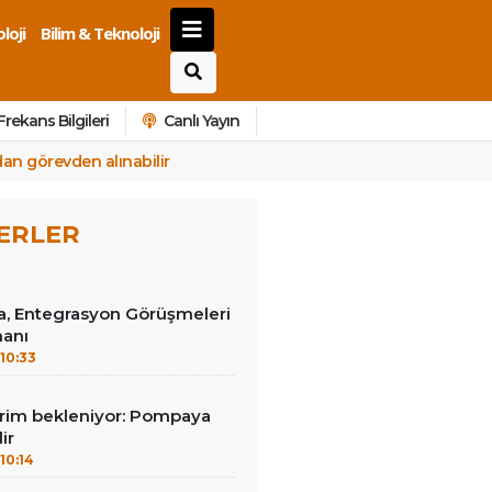
loji
Bilim & Teknoloji
Frekans Bilgileri
Canlı Yayın
an görevden alınabilir
ERLER
a, Entegrasyon Görüşmeleri
anı
10:33
irim bekleniyor: Pompaya
ir
10:14