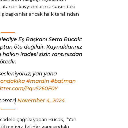
e atanan kayyumların arkasındaki
lmiş başkanlar ancak halk tarafından
lediye Eş Başkanı Serra Bucak:
tan öte değildir. Kaynaklarınız
Bu halkın iradesi sizin rantınızdan
ötedir.
sesleniyoruz; yan yana
sondakika
#mardin
#batman
witter.com/Pqu5260F0Y
vcomtr)
November 4, 2024
cadele çağrısı yapan Bucak, “Yan
ütmeliyiz. İktidar karşısındaki