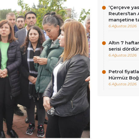
‘Çerçeve yas
Reuters’tan 
manşetine ta
6 Ağustos 2026
Altın 7 hafta
serisi dördü
6 Ağustos 2026
Petrol fiyat
Hürmüz Boğ
6 Ağustos 2026