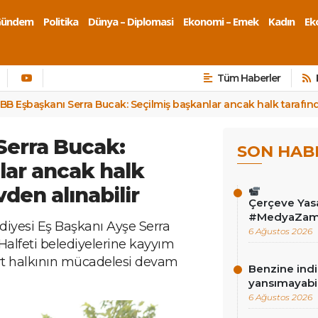
Gündem
Politika
Dünya – Diplomasi
Ekonomi – Emek
Kadın
Eko
Tüm Haberler
BB Eşbaşkanı Serra Bucak: Seçilmiş başkanlar ancak halk tarafınd
Serra Bucak:
SON HAB
lar ancak halk
den alınabilir
Çerçeve Yas
#MedyaZam
diyesi Eş Başkanı Ayşe Serra
6 Ağustos 2026
alfeti belediyelerine kayyım
ürt halkının mücadelesi devam
Benzine ind
yansımayabil
6 Ağustos 2026