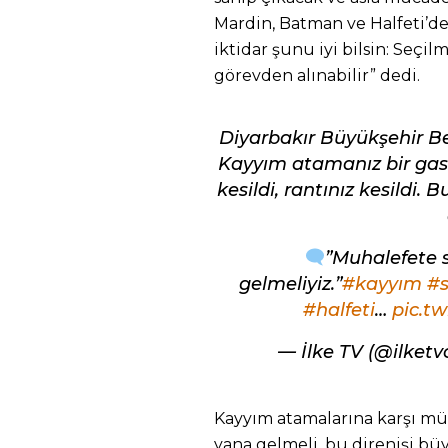
Mardin, Batman ve Halfeti’d
iktidar şunu iyi bilsin: Seçi
görevden alınabilir” dedi.
Diyarbakır Büyükşehir Be
Kayyım atamanız bir gasp
kesildi, rantınız kesildi. 
”Muhalefete 
gelmeliyiz.”
#kayyım
#
#halfeti
…
pic.t
— İlke TV (@ilket
Kayyım atamalarına karşı mü
yana gelmeli, bu direnişi büy