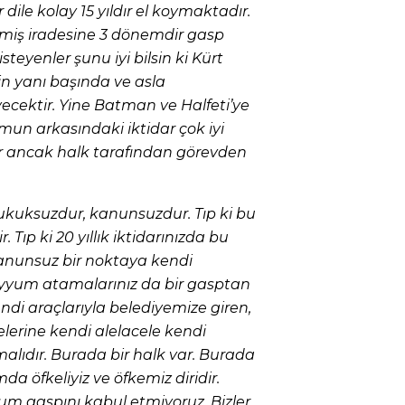
dile kolay 15 yıldır el koymaktadır.
ilmiş iradesine 3 dönemdir gasp
teyenler şunu iyi bilsin ki Kürt
in yanı başında ve asla
ektir. Yine Batman ve Halfeti’ye
n arkasındaki iktidar çok iyi
lar ancak halk tarafından görevden
ukuksuzdur, kanunsuzdur. Tıp ki bu
. Tıp ki 20 yıllık iktidarınızda bu
kanunsuz bir noktaya kendi
 kayyum atamalarınız da bir gasptan
ndi araçlarıyla belediyemize giren,
telerine kendi alelacele kendi
alıdır. Burada bir halk var. Burada
da öfkeliyiz ve öfkemiz diridir.
um gaspını kabul etmiyoruz. Bizler