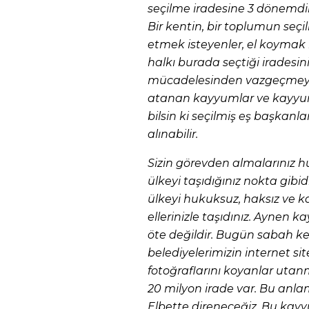
seçilme iradesine 3 dönemdir 
Bir kentin, bir toplumun seç
etmek isteyenler, el koymak is
halkı burada seçtiği iradesin
mücadelesinden vazgeçmeyec
atanan kayyumlar ve kayyumu
bilsin ki seçilmiş eş başkan
alınabilir.
Sizin görevden almalarınız h
ülkeyi taşıdığınız nokta gibidir
ülkeyi hukuksuz, haksız ve 
ellerinizle taşıdınız. Aynen
öte değildir. Bugün sabah ke
belediyelerimizin internet si
fotoğraflarını koyanlar utanm
20 milyon irade var. Bu anlam
Elbette direneceğiz. Bu kayy