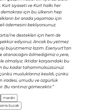
 Kürt siyaseti ve Kürt halkı her
 demokrasi için bu ülkenin hep
alkların bir arada yaşaması için
li ödemesini bekliyorsunuz.
tisi’ne destekleri için hem de
teşekkür ediyoruz. Ancak bu yetmez
işi büyütmemiz lazım. Esenyurt’tan
e atanacağını bilmediğimiz o yere,
e olmalıyız. İktidar karşısındaki bu
en bu kadar tahammülsüzsünüz.
 çünkü musluklarınız kesildi, çünkü
ın iradesi, umudu ve özgürlük
ir. Bu rantınızı gömecektir.”
mardin
serra bucak