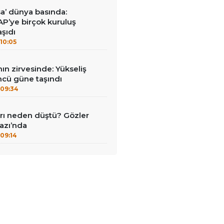
a’ dünya basında:
AP’ye birçok kuruluş
şıdı
10:05
nın zirvesinde: Yükseliş
ncü güne taşındı
09:34
ları neden düştü? Gözler
azı’nda
09:14