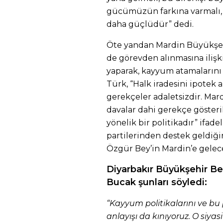
gücümüzün farkına varmalı, h
daha güçlüdür” dedi.
Öte yandan Mardin Büyükşeh
de görevden alınmasına iliş
yaparak, kayyum atamalarını s
Türk, “Halk iradesini ipotek 
gerekçeler adaletsizdir. Ma
davalar dahi gerekçe gösteri
yönelik bir politikadır” ifade
partilerinden destek geldiği
Özgür Bey’in Mardin’e gelec
Diyarbakır Büyükşehir Be
Bucak şunları söyledi:
“Kayyum politikalarını ve bu 
anlayışı da kınıyoruz. O siyas