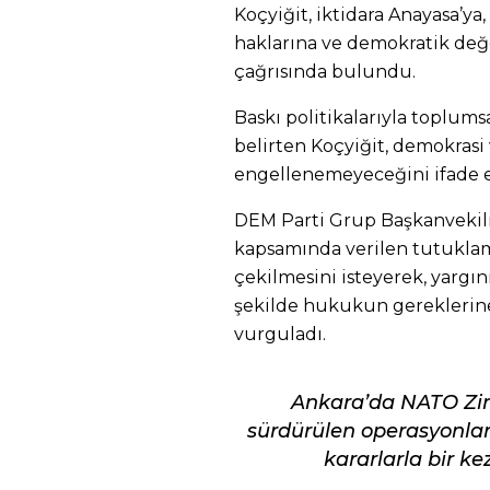
Koçyiğit, iktidara Anayasa’ya
haklarına ve demokratik de
çağrısında bulundu.
Baskı politikalarıyla toplumsa
belirten Koçyiğit, demokrasi
engellenemeyeceğini ifade e
DEM Parti Grup Başkanvekili 
kapsamında verilen tutuklama
çekilmesini isteyerek, yargın
şekilde hukukun gereklerine
vurguladı.
Ankara’da NATO Zirv
sürdürülen operasyonlar
kararlarla bir ke