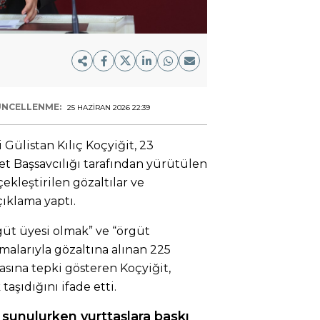
NCELLENME:
25 HAZIRAN 2026 22:39
Gülistan Kılıç Koçyiğit, 23
t Başsavcılığı tarafından yürütülen
kleştirilen gözaltılar ve
çıklama yaptı.
üt üyesi olmak” ve “örgüt
alarıyla gözaltına alınan 225
sına tepki gösteren Koçyiğit,
 taşıdığını ifade etti.
 sunulurken yurttaşlara baskı