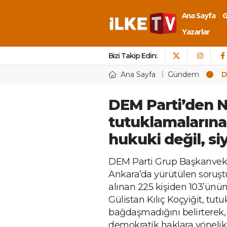
Ana Sayfa
Yazarlar
Bizi Takip Edin:
Ana Sayfa
Gündem
D
DEM Parti’den 
tutuklamalarına 
hukuki değil, siy
DEM Parti Grup Başkanvekili
Ankara’da yürütülen soruş
alınan 225 kişiden 103’ünün
Gülistan Kılıç Koçyiğit, tut
bağdaşmadığını belirterek, 
demokratik haklara yönelik