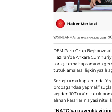
Haber Merkezi
YAYINLANMA:
GÜ
25 HAZIRAN 2026 22:38
DEM Parti Grup Başkanvekili 
Haziran’da Ankara Cumhuriye
soruşturma kapsamında gerçe
tutuklamalara ilişkin yazılı a
Soruşturma kapsamında “örg
propagandası yapmak” suçlam
kişiden 103’ünün tutuklanma
alınan kararların siyasi nitelik
“NATO’ya güvenlik vitrini