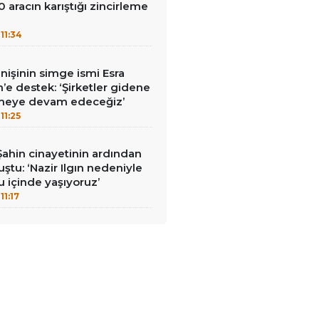
0 aracın karıştığı zincirleme
11:34
nişinin simge ismi Esra
in’e destek: ‘Şirketler gidene
meye devam edeceğiz’
11:25
ahin cinayetinin ardından
ştu: ‘Nazir Ilgın nedeniyle
ku içinde yaşıyoruz’
11:17