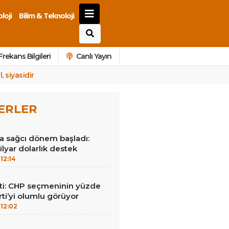
loji
Bilim & Teknoloji
Frekans Bilgileri
Canlı Yayın
 siyasidir
ERLER
a sağcı dönem başladı:
lyar dolarlık destek
12:14
i: CHP seçmeninin yüzde
rti’yi olumlu görüyor
12:02