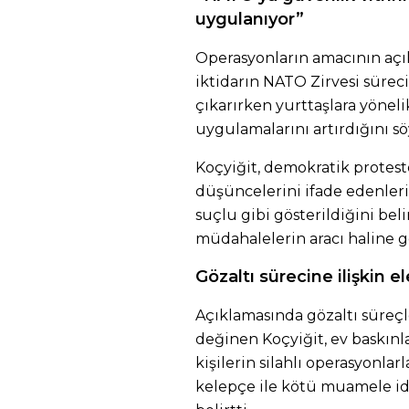
uygulanıyor”
Operasyonların amacının açı
iktidarın NATO Zirvesi sürec
çıkarırken yurttaşlara yöneli
uygulamalarını artırdığını sö
Koçyiğit, demokratik protest
düşüncelerini ifade edenlerin
suçlu gibi gösterildiğini bel
müdahalelerin aracı haline ge
Gözaltı sürecine ilişkin ele
Açıklamasında gözaltı süreç
değinen Koçyiğit, ev baskınlar
kişilerin silahlı operasyonlarl
kelepçe ile kötü muamele id