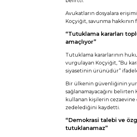
belirtti.
Avukatların dosyalara erişim
Koçyiğit, savunma hakkının fi
“Tutuklama kararları to
amaçlıyor”
Tutuklama kararlarının huku
vurgulayan Koçyiğit, “Bu kara
siyasetinin ürünüdür” ifadele
Bir ülkenin güvenliğinin yur
sağlanamayacağını belirten K
kullanan kişilerin cezaevine
zedelediğini kaydetti.
“Demokrasi talebi ve öz
tutuklanamaz”