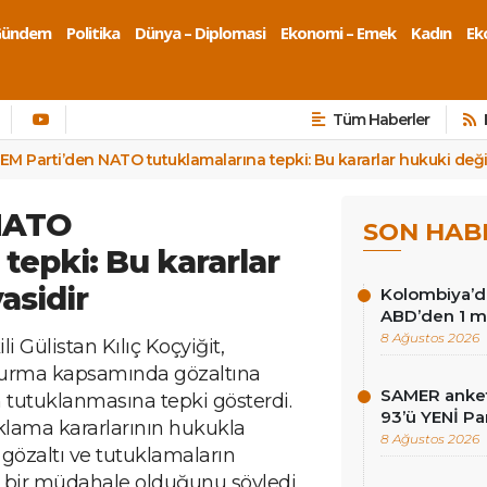
Gündem
Politika
Dünya – Diplomasi
Ekonomi – Emek
Kadın
Eko
Tüm Haberler
EM Parti’den NATO tutuklamalarına tepki: Bu kararlar hukuki değil,
NATO
SON HAB
tepki: Bu kararlar
asidir
Kolombiya’d
ABD’den 1 mi
8 Ağustos 2026
 Gülistan Kılıç Koçyiğit,
turma kapsamında gözaltına
SAMER anket
 tutuklanmasına tepki gösterdi.
93’ü YENİ Pa
uklama kararlarının hukukla
8 Ağustos 2026
gözaltı ve tutuklamaların
 bir müdahale olduğunu söyledi.