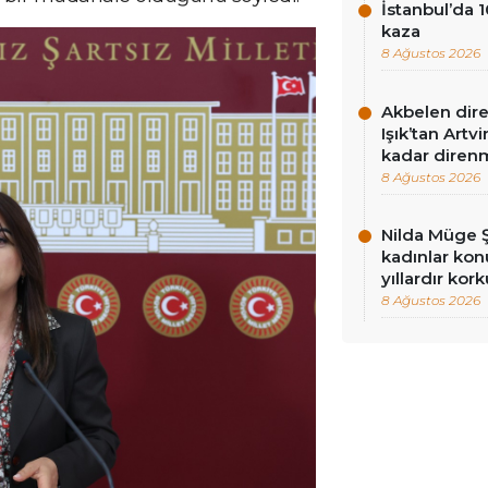
İstanbul’da 1
kaza
8 Ağustos 2026
Akbelen dire
Işık’tan Artv
kadar diren
8 Ağustos 2026
Nilda Müge Ş
kadınlar konu
yıllardır kor
8 Ağustos 2026