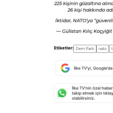
225 kişinin gözaltına alın
26 kişi hakkında adli
İktidar, NATO’ya “güvenl
— Gülistan Kılıç Koçyiğit
Etiketler:
Dem Parti
nato
İlke TV'yi, Google'da
İlke TV’nin özel haber
takip etmek için tık
olabilirsiniz.