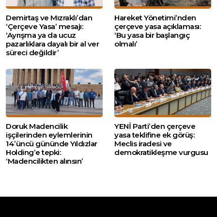
Demirtaş ve Mızraklı’dan
Hareket Yönetimi’nden
‘Çerçeve Yasa’ mesajı:
çerçeve yasa açıklaması:
‘Ayrışma ya da ucuz
‘Bu yasa bir başlangıç
pazarlıklara dayalı bir al ver
olmalı’
süreci değildir’
Doruk Madencilik
YENİ Parti’den çerçeve
işçilerinden eylemlerinin
yasa teklifine ek görüş:
14’üncü gününde Yıldızlar
Meclis iradesi ve
Holding’e tepki:
demokratikleşme vurgusu
‘Madencilikten alınsın’