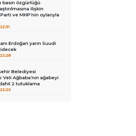
in basın özgürlüğü
raştırılmasına ilişkin
Parti ve MHP’nin oylarıyla
22:31
nı Erdoğan yarın Suudi
gidecek
22:28
ehir Belediyesi
: Veli Ağbaba’nın ağabeyi
dahil 2 tutuklama
22:20