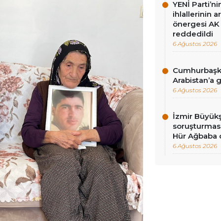
YENİ Parti’n
ihlallerinin a
önergesi AK 
reddedildi
6 Ağustos 2026
Cumhurbaşka
Arabistan’a 
6 Ağustos 2026
İzmir Büyükş
soruşturması
Hür Ağbaba 
6 Ağustos 2026