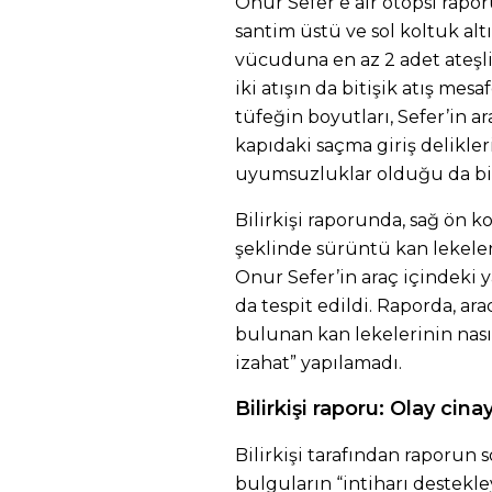
Onur Sefer’e air otopsi rapo
santim üstü ve sol koltuk al
vücuduna en az 2 adet ateşli 
iki atışın da bitişik atış me
tüfeğin boyutları, Sefer’in a
kapıdaki saçma giriş delikler
uyumsuzluklar olduğu da bili
Bilirkişi raporunda, sağ ön k
şeklinde sürüntü kan lekele
Onur Sefer’in araç içindeki 
da tespit edildi. Raporda, ar
bulunan kan lekelerinin nasıl
izahat” yapılamadı.
Bilirkişi raporu: Olay cinay
Bilirkişi tarafından raporun 
bulguların “intiharı destekley