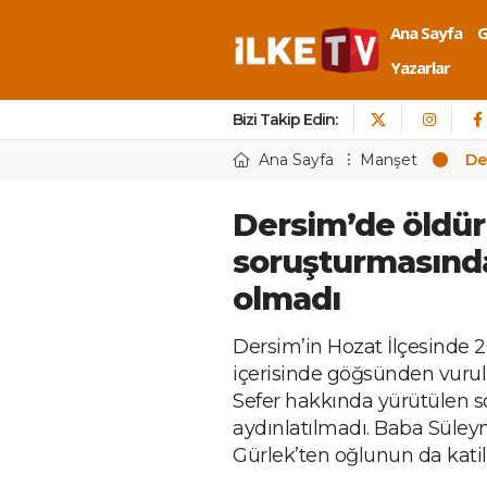
Ana Sayfa
Yazarlar
Bizi Takip Edin:
Ana Sayfa
Manşet
De
Dersim’de öldür
soruşturmasında 
olmadı
Dersim’in Hozat İlçesinde 2
içerisinde göğsünden vuru
Sefer hakkında yürütülen so
aydınlatılmadı. Baba Süley
Gürlek’ten oğlunun da katil