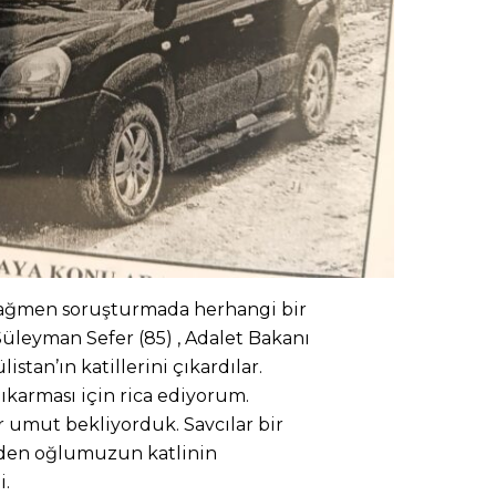
rağmen soruşturmada herhangi bir
üleyman Sefer (85) , Adalet Bakanı
istan’ın katillerini çıkardılar.
karması için rica ediyorum.
r umut bekliyorduk. Savcılar bir
meden oğlumuzun katlinin
i.