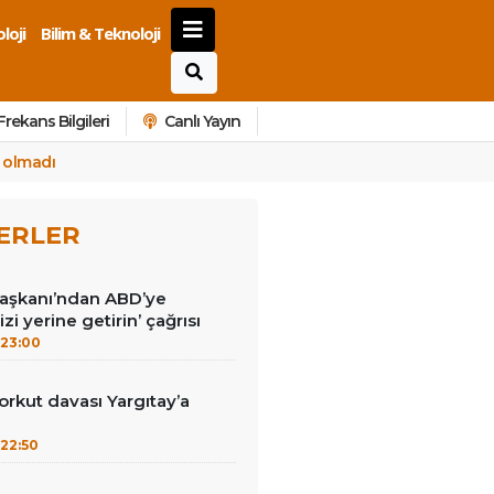
loji
Bilim & Teknoloji
Frekans Bilgileri
Canlı Yayın
e olmadı
ERLER
Başkanı’ndan ABD’ye
izi yerine getirin’ çağrısı
23:00
kut davası Yargıtay’a
22:50