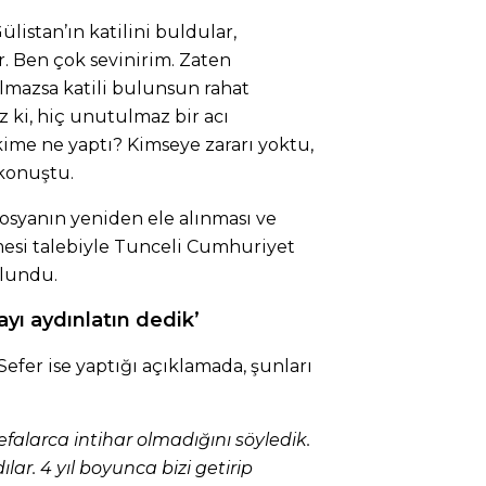
ülistan’ın katilini buldular,
r. Ben çok sevinirim. Zaten
lmazsa katili bulunsun rahat
z ki, hiç unutulmaz bir acı
me ne yaptı? Kimseye zararı yoktu,
konuştu.
dosyanın yeniden ele alınması ve
mesi talebiyle Tunceli Cumhuriyet
ulundu.
layı aydınlatın dedik’
efer ise yaptığı açıklamada, şunları
falarca intihar olmadığını söyledik.
lar. 4 yıl boyunca bizi getirip