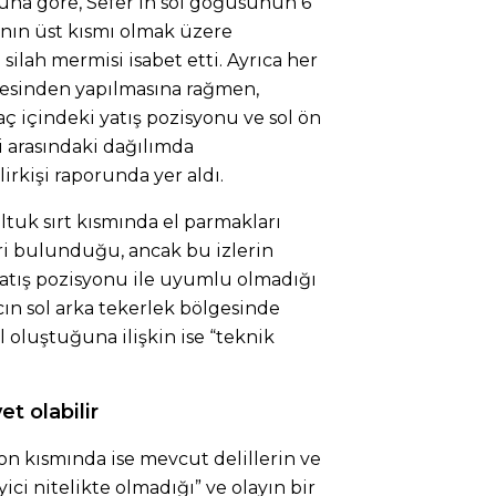
runa göre, Sefer’in sol göğüsünün 6
tının üst kısmı olmak üzere
silah mermisi isabet etti. Ayrıca her
safesinden yapılmasına rağmen,
raç içindeki yatış pozisyonu ve sol ön
i arasındaki dağılımda
rkişi raporunda yer aldı.
oltuk sırt kısmında el parmakları
ri bulunduğu, ancak bu izlerin
yatış pozisyonu ile uyumlu olmadığı
acın sol arka tekerlek bölgesinde
 oluştuğuna ilişkin ise “teknik
et olabilir
son kısmında ise mevcut delillerin ve
ici nitelikte olmadığı” ve olayın bir