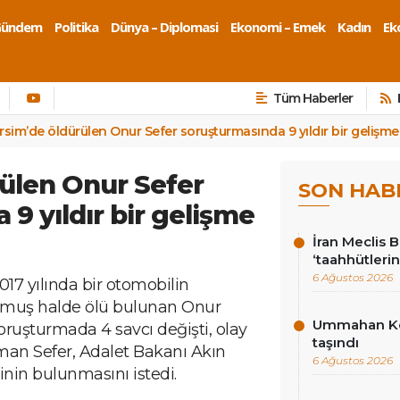
Gündem
Politika
Dünya – Diplomasi
Ekonomi – Emek
Kadın
Eko
Tüm Haberler
rsim’de öldürülen Onur Sefer soruşturmasında 9 yıldır bir gelişm
ülen Onur Sefer
SON HAB
9 yıldır bir gelişme
İran Meclis 
‘taahhütlerin
6 Ağustos 2026
017 yılında bir otomobilin
lmuş halde ölü bulunan Onur
Ummahan Kor
ruşturmada 4 savcı değişti, olay
taşındı
man Sefer, Adalet Bakanı Akın
6 Ağustos 2026
inin bulunmasını istedi.