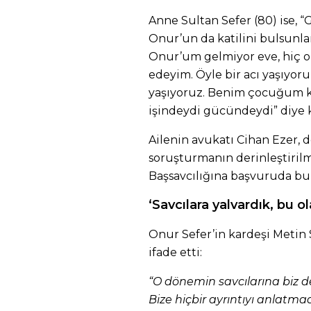
Anne Sultan Sefer (80) ise, “G
Onur’un da katilini bulsunla
Onur’um gelmiyor eve, hiç o
edeyim. Öyle bir acı yaşıyoru
yaşıyoruz. Benim çocuğum ki
işindeydi gücündeydi” diye 
Ailenin avukatı Cihan Ezer, 
soruşturmanın derinleştiril
Başsavcılığına başvuruda b
‘Savcılara yalvardık, bu o
Onur Sefer’in kardeşi Metin S
ifade etti:
“O dönemin savcılarına biz de
Bize hiçbir ayrıntıyı anlatmadı