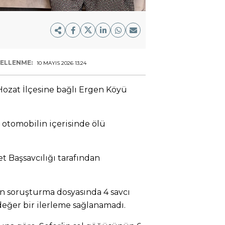
ELLENME:
10 MAYIS 2026 13:24
 Hozat İlçesine bağlı Ergen Köyü
t otomobilin içerisinde ölü
t Başsavcılığı tarafından
len soruşturma dosyasında 4 savcı
ğer bir ilerleme sağlanamadı.