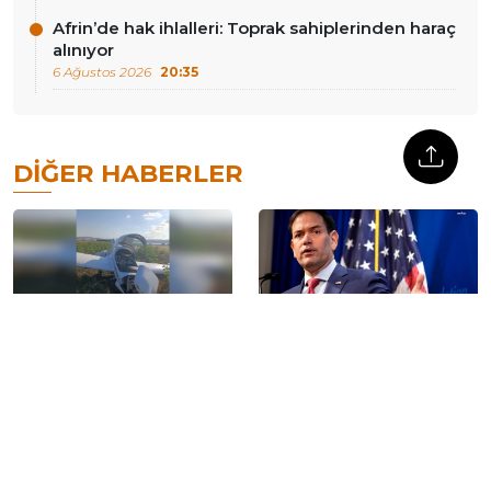
Afrin’de hak ihlalleri: Toprak sahiplerinden haraç
alınıyor
6 Ağustos 2026
20:35
DIĞER HABERLER
Çatalca’da eğitim uçağı
Rubio: ‘Küba bağlantılı 5
kaza yaptı: Pilot yaralandı
kuruluş ve 8 kişiye yaptırım
uyguladık’