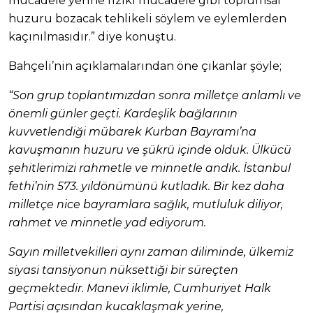
mücadele yerine fiziki mücadele gibi toplumsal
huzuru bozacak tehlikeli söylem ve eylemlerden
kaçınılmasıdır.” diye konuştu.
Bahçeli’nin açıklamalarından öne çıkanlar şöyle;
“Son grup toplantımızdan sonra milletçe anlamlı ve
önemli günler geçti. Kardeşlik bağlarının
kuvvetlendiği mübarek Kurban Bayramı’na
kavuşmanın huzuru ve şükrü içinde olduk. Ülkücü
şehitlerimizi rahmetle ve minnetle andık. İstanbul
fethi’nin 573. yıldönümünü kutladık. Bir kez daha
milletçe nice bayramlara sağlık, mutluluk diliyor,
rahmet ve minnetle yad ediyorum.
Sayın milletvekilleri aynı zaman diliminde, ülkemiz
siyasi tansiyonun nüksettiği bir süreçten
geçmektedir. Manevi iklimle, Cumhuriyet Halk
Partisi açısından kucaklaşmak yerine,