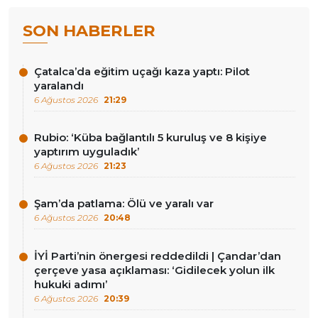
SON HABERLER
Çatalca’da eğitim uçağı kaza yaptı: Pilot
yaralandı
6 Ağustos 2026
21:29
Rubio: ‘Küba bağlantılı 5 kuruluş ve 8 kişiye
yaptırım uyguladık’
6 Ağustos 2026
21:23
Şam’da patlama: Ölü ve yaralı var
6 Ağustos 2026
20:48
İYİ Parti’nin önergesi reddedildi | Çandar’dan
çerçeve yasa açıklaması: ‘Gidilecek yolun ilk
hukuki adımı’
6 Ağustos 2026
20:39