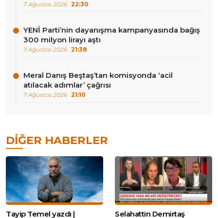
7 Ağustos 2026
22:30
YENİ Parti’nin dayanışma kampanyasında bağış
300 milyon lirayı aştı
7 Ağustos 2026
21:38
Meral Danış Beştaş’tan komisyonda ‘acil
atılacak adımlar’ çağrısı
7 Ağustos 2026
21:10
DIĞER HABERLER
Tayip Temel yazdı |
Selahattin Demirtaş