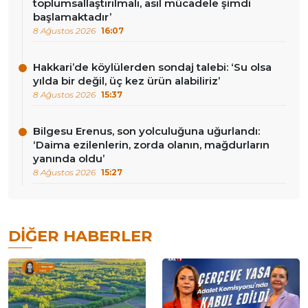
toplumsallaştırılmalı, asıl mücadele şimdi
başlamaktadır’
8 Ağustos 2026
16:07
Hakkari’de köylülerden sondaj talebi: ‘Su olsa
yılda bir değil, üç kez ürün alabiliriz’
8 Ağustos 2026
15:37
Bilgesu Erenus, son yolculuğuna uğurlandı:
‘Daima ezilenlerin, zorda olanın, mağdurların
yanında oldu’
8 Ağustos 2026
15:27
DIĞER HABERLER