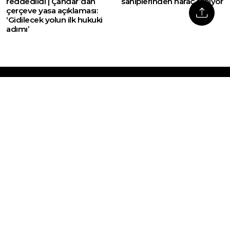
reddedildi | Çandar’dan
sahiplerinden haraç alınıyor
çerçeve yasa açıklaması:
‘Gidilecek yolun ilk hukuki
adımı’
Web sitemizde yer alan haber içerikleri izin
alınmadan, kaynak gösterilerek dahi iktibas
edilemez. Kanuna aykırı ve izinsiz olarak
kopyalanamaz, başka yerde yayınlanamaz.
HABERLER