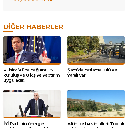
6 Ağustos 2026
20:26
DIĞER HABERLER
Rubio: ‘Küba bağlantılı 5
Şam’da patlama: Ölü ve
kuruluş ve 8 kişiye yaptırım
yaralı var
uyguladık’
İYİ Parti’nin önergesi
Afrin’de hak ihlalleri: Toprak