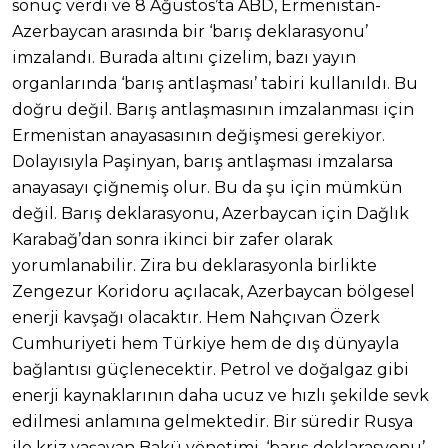
sonuç verdi ve 8 Ağustos’ta ABD, Ermenistan-
Azerbaycan arasında bir ‘barış deklarasyonu’
imzalandı. Burada altını çizelim, bazı yayın
organlarında ‘barış antlaşması’ tabiri kullanıldı. Bu
doğru değil. Barış antlaşmasının imzalanması için
Ermenistan anayasasının değişmesi gerekiyor.
Dolayısıyla Paşinyan, barış antlaşması imzalarsa
anayasayı çiğnemiş olur. Bu da şu için mümkün
değil. Barış deklarasyonu, Azerbaycan için Dağlık
Karabağ’dan sonra ikinci bir zafer olarak
yorumlanabilir. Zira bu deklarasyonla birlikte
Zengezur Koridoru açılacak, Azerbaycan bölgesel
enerji kavşağı olacaktır. Hem Nahçıvan Özerk
Cumhuriyeti hem Türkiye hem de dış dünyayla
bağlantısı güçlenecektir. Petrol ve doğalgaz gibi
enerji kaynaklarının daha ucuz ve hızlı şekilde sevk
edilmesi anlamına gelmektedir. Bir süredir Rusya
ile kriz yaşayan Bakü yönetimi, ‘barış deklarasyonu’