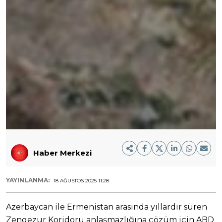
Haber Merkezi
YAYINLANMA:
18 AĞUSTOS 2025 11:28
Azerbaycan ile Ermenistan arasında yıllardır süren
Zengezur Koridoru anlaşmazlığına çözüm için ABD