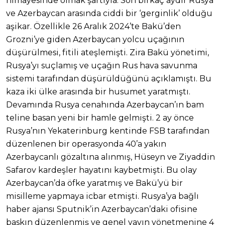
himayesinde olmak şartıyla. Son birkaç aydır Rusya
ve Azerbaycan arasında ciddi bir ‘gerginlik’ olduğu
aşikar. Özellikle 26 Aralık 2024’te Bakü’den
Grozni’ye giden Azerbaycan yolcu uçağının
düşürülmesi, fitili ateşlemişti. Zira Bakü yönetimi,
Rusya’yı suçlamış ve uçağın Rus hava savunma
sistemi tarafından düşürüldüğünü açıklamıştı. Bu
kaza iki ülke arasında bir husumet yaratmıştı.
Devamında Rusya cenahında Azerbaycan’ın bam
teline basan yeni bir hamle gelmişti. 2 ay önce
Rusya’nın Yekaterinburg kentinde FSB tarafından
düzenlenen bir operasyonda 40’a yakın
Azerbaycanlı gözaltına alınmış, Hüseyn ve Ziyaddin
Safarov kardeşler hayatını kaybetmişti. Bu olay
Azerbaycan’da öfke yaratmış ve Bakü’yü bir
misilleme yapmaya icbar etmişti. Rusya’ya bağlı
haber ajansı Sputnik’in Azerbaycan’daki ofisine
baskın düzenlenmiş ve genel yayın yönetmenine 4