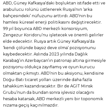
ABD, Güney Kafkasya’daki boşluktan istifade etti ve
arabulucu rolünü üstlenerek Rusya’nın ‘arka
bahçesindeki’ nüfuzunu arttırdı. ABD’nin bu
hamlesi küresel enerji politikasını değiştirecektir.
99 yıl boyunca ABD merkezli konsorsiyum,
Zengezur Koridoru’nu işletecek ve önemli gelirler
elde edecektir. Rusya artık Güney Kafkasya’da
‘kendi çölünde başsız deve olma’ pozisyonunu
kaybedecektir. Aslında 2023 yılında Dağlık
Karabağ’ın Azerbaycan’ın patronajı altına girmesiyle
pozisyonu oldukça zayıflamış ve oyun kurucu
olmaktan çıkmıştı. ABD’nin bu aksiyonu, kendisine
Doğu-Batı ticaret yolları üzerinde daha fazla
tahakküm kazandıracaktır. Bir de AGİT Minsk
Grubu’nun da bundan sonra işlevsiz olacağını
hesaba katarsak, ABD merkezli yeni bir toponomik
nizama geçiş kaçınılmazdır.