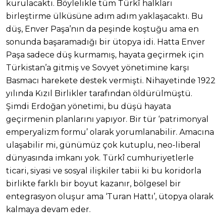
kurulacaktı. Böylelikle tüm Türkî halkları
birleştirme ülküsüne adım adım yaklaşacaktı. Bu
düş, Enver Paşa’nın da peşinde koştuğu ama en
sonunda başaramadığı bir ütopya idi. Hatta Enver
Paşa sadece düş kurmamış, hayata geçirmek için
Türkistan’a gitmiş ve Sovyet yönetimine karşı
Basmacı harekete destek vermişti. Nihayetinde 1922
yılında Kızıl Birlikler tarafından öldürülmüştü.
Şimdi Erdoğan yönetimi, bu düşü hayata
geçirmenin planlarını yapıyor. Bir tür ‘patrimonyal
emperyalizm formu’ olarak yorumlanabilir. Amacına
ulaşabilir mi, günümüz çok kutuplu, neo-liberal
dünyasında imkanı yok. Türkî cumhuriyetlerle
ticari, siyasi ve sosyal ilişkiler tabii ki bu koridorla
birlikte farklı bir boyut kazanır, bölgesel bir
entegrasyon oluşur ama ‘Turan Hattı’, ütopya olarak
kalmaya devam eder.